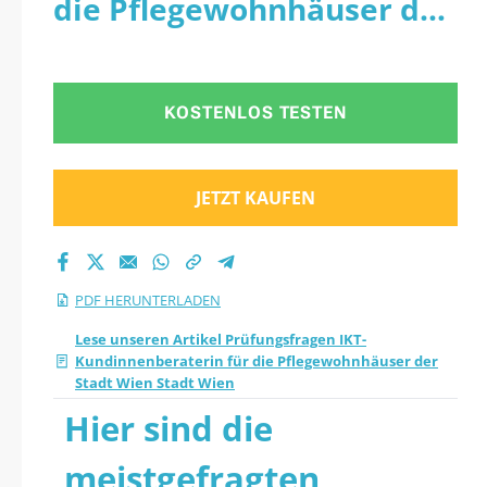
die Pflegewohnhäuser der
Kundinnenberaterin
Stadt Wien Stadt Wien -
für die
PDF
KOSTENLOS TESTEN
Pflegewohnhäuser
der Stadt Wien Stadt
JETZT KAUFEN
Wien 2026 PDF
herunterladen
PDF HERUNTERLADEN
Lese unseren Artikel Prüfungsfragen IKT-
Kundinnenberaterin für die Pflegewohnhäuser der
Stadt Wien Stadt Wien
Hier sind die
meistgefragten