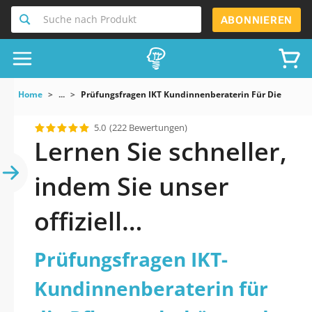
Suche nach Produkt
ABONNIEREN
Home
...
Prüfungsfragen IKT Kundinnenberaterin Für Die Pfleg
5.0
(222 Bewertungen)
Lernen Sie schneller,
indem Sie unser
offiziell
aktualisiertes
Prüfungsfragen IKT-
Prüfungsfragen IKT-
Kundinnenberaterin für