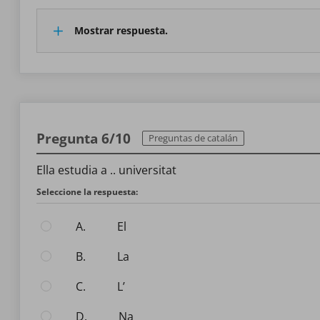
Mostrar respuesta.
Pregunta 6/10
Preguntas de catalán
Ella estudia a .. universitat
Seleccione la respuesta:
A.
el
B.
la
C.
l’
D.
na