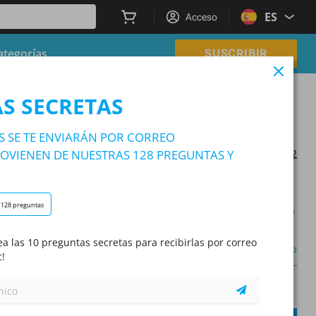
ES
Acceso
ategorías
SUSCRIBIR
S SECRETAS
S SE TE ENVIARÁN POR CORREO
OVIENEN DE NUESTRAS 128 PREGUNTAS Y
Actualizado en 2025/03/22
128 preguntas
Modo de aprendizaje
a las 10 preguntas secretas para recibirlas por correo
Otro
c!
A
Pregunta:
/
10
A