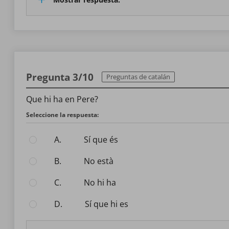
Pregunta 3/10
Preguntas de catalán
Que hi ha en Pere?
Seleccione la respuesta:
A.
Sí que és
B.
No està
C.
No hi ha
D.
Sí que hi es