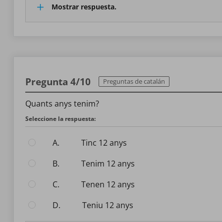
Mostrar respuesta.
Pregunta 4/10
Preguntas de catalán
Quants anys tenim?
Seleccione la respuesta:
A.
Tinc 12 anys
B.
Tenim 12 anys
C.
Tenen 12 anys
D.
Teniu 12 anys