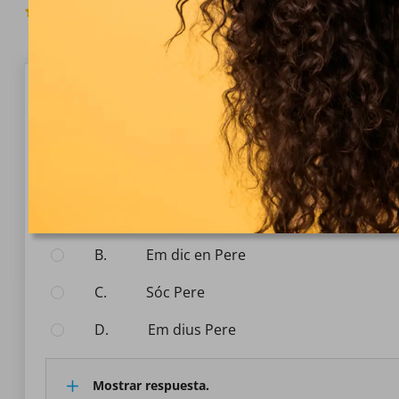
4.6
(692 Votos)
Pregunta 1/10
Preguntas de catalán
Com et dius?
Seleccione la respuesta:
A.
Em dic Pere
B.
Em dic en Pere
C.
Sóc Pere
D.
Em dius Pere
Mostrar respuesta.