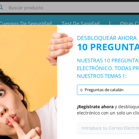
Buscar producto
Cuerpos De Seguridad
Test De Sanidad
Otras C
DESBLOQUEAR AHORA
Test de Catalán
10 PREGUNTA
Prueba gratuita - Simulador Test de Catalán
NUESTRAS 10 PREGUNTA
10/128 Preguntas
1 tema y 128 preguntas
ELECTRÓNICO. TODAS PR
NUESTROS TEMAS 1:
Preguntas de catalán
I)
Aleatorizado
|
10 Preguntas por test
|
20 Minutos
|
70% para aprobar
¡Regístrate ahora
y desbloque
electrónico con un solo un cli