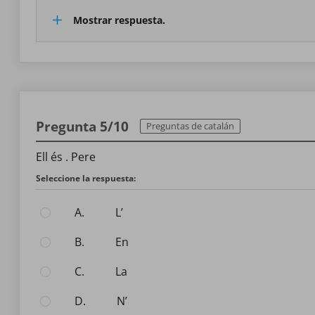
Mostrar respuesta.
Pregunta 5/10
Preguntas de catalán
Ell és . Pere
Seleccione la respuesta:
A.
l’
B.
en
C.
la
D.
n’