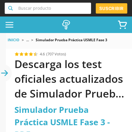
Buscar producto
SUSCRIBIR
INICIO
...
Simulador Prueba Práctica USMLE Fase 3
4.6
(707 Votos)
Descarga los test
oficiales actualizados
de Simulador Prueba
Práctica USMLE Fase
Simulador Prueba
3 2026 en PDF
Práctica USMLE Fase 3 -