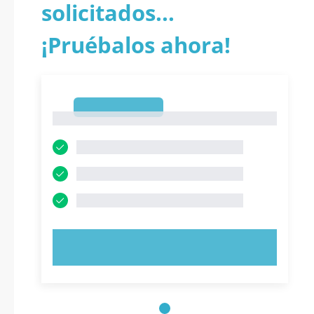
solicitados...
¡Pruébalos ahora!
1
1
PRUEBE AHORA