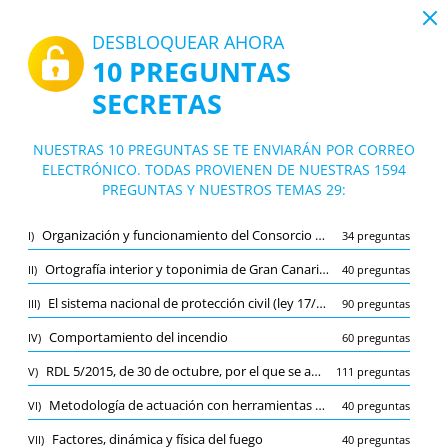
19:43
DESBLOQUEAR AHORA
10 PREGUNTAS
PDF
|
Guía para Convocatoria Bomberos en Consorcio de Emergencias de Gran Canaria (Las Palmas)
SECRETAS
Test Convocatoria Bomberos en Consor
cio de Emergencias de Gran Canaria (Las
10/1594 Preguntas
29 temas
NUESTRAS 10 PREGUNTAS SE TE ENVIARÁN POR CORREO
Palmas)
ELECTRÓNICO. TODAS PROVIENEN DE NUESTRAS 1594
Tarjeta de estudio
Nuevo
PREGUNTAS Y NUESTROS TEMAS 29:
Práctica
Examen
Modo de aprendizaje
Organización y funcionamiento del Consorcio de Emergencias de Gran Canaria
I)
34 preguntas
Prueba gratuita
/
10
Ortografía interior y toponimia de Gran Canaria: barrancos, montañas y reservas naturales
II)
40 preguntas
El sistema nacional de protección civil (ley 17/2015)
Equipos, vehículos, herramientas y material de intervención de bomberos
(1/34)
III)
90 preguntas
Otro (9)
Comportamiento del incendio
IV)
60 preguntas
A
ENVIAR
A
RDL 5/2015, de 30 de octubre, por el que se aprueba el texto refundido de la Ley del Estatuto Básico del Empleado Público
V)
111 preguntas
Metodología de actuación con herramientas manuales
VI)
40 preguntas
Factores, dinámica y física del fuego
VII)
40 preguntas
Marcador
Reportar la pregunta incorrecta