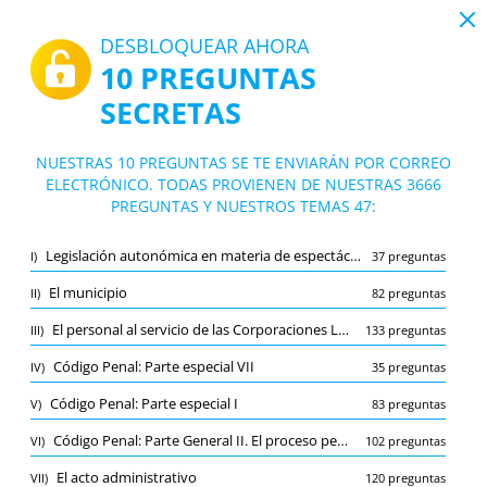
19:43
DESBLOQUEAR AHORA
10 PREGUNTAS
PDF
|
Guía para Convocatoria Policía Local Catalunya en Castelldefels (Barcelona)
SECRETAS
Test Convocatoria Policía Local Catalun
ya en Castelldefels (Barcelona)
10/3666 Preguntas
47 temas
NUESTRAS 10 PREGUNTAS SE TE ENVIARÁN POR CORREO
ELECTRÓNICO. TODAS PROVIENEN DE NUESTRAS 3666
Tarjeta de estudio
Nuevo
PREGUNTAS Y NUESTROS TEMAS 47:
Práctica
Examen
Modo de aprendizaje
Legislación autonómica en materia de espectáculos públicos y actividades recreativas
I)
37 preguntas
Prueba gratuita
/
10
El municipio
II)
82 preguntas
El personal al servicio de las Corporaciones Locales
La organización territorial del Estado
(1/164)
III)
133 preguntas
Otro (9)
Código Penal: Parte especial VII
IV)
35 preguntas
A
ENVIAR
A
Código Penal: Parte especial I
V)
83 preguntas
Código Penal: Parte General II. El proceso penal
VI)
102 preguntas
El acto administrativo
VII)
120 preguntas
Marcador
Reportar la pregunta incorrecta