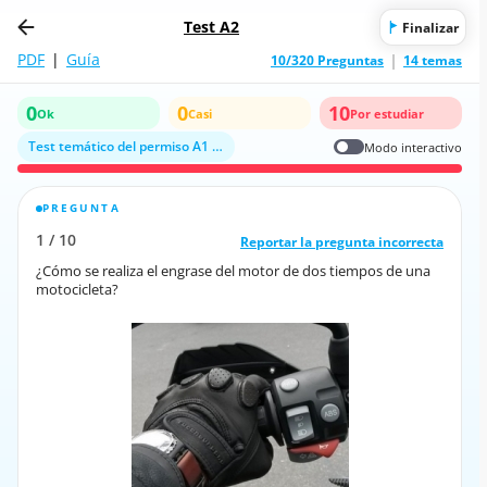
Test A2
Finalizar
PDF
|
Guía
10/320 Preguntas
14 temas
0
0
10
Ok
Casi
Por estudiar
Test temático del permiso A1 y A2 sobre mecánica y funcionamiento de la
Modo interactivo
PREGUNTA
RESPUESTA CORRECTA
1
/
10
10
/
1
Reportar la pregunta incorrecta
Reportar la pregunta incorrecta
¿Cómo se realiza el engrase del motor de dos tiempos de una
¿Cómo se realiza el engrase del motor de dos tiempos de una
motocicleta?
motocicleta?