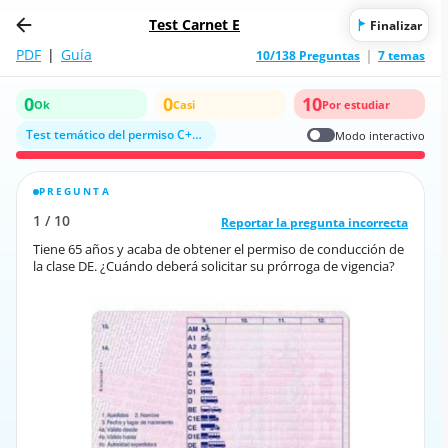
Test Carnet E
Finalizar
PDF
|
Guía
10/138 Preguntas
7 temas
0
0
10
Ok
Casi
Por estudiar
Test temático del permiso C+E y D+E sobre conceptos y requisitos administ
Modo interactivo
PREGUNTA
RESPUESTA CORRECTA
1
/
10
10
/
1
Reportar la pregunta incorrecta
Reportar la pregunta incorrecta
Tiene 65 años y acaba de obtener el permiso de conducción de
Tiene 65 años y acaba de obtener el permiso de conducción de
la clase DE. ¿Cuándo deberá solicitar su prórroga de vigencia?
la clase DE. ¿Cuándo deberá solicitar su prórroga de vigencia?