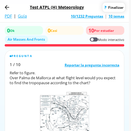
Test ATPL (H) Meteorology
Finalizar
PDF
|
Guía
10/1232 Preguntas
10 temas
0
0
10
Ok
Casi
Por estudiar
Air Masses And Fronts
Modo interactivo
PREGUNTA
RESPUESTA CORRECTA
1
/
10
10
/
1
Reportar la pregunta incorrecta
Reportar la pregunta incorrecta
Refer to figure.
Refer to figure.
Over Palma de Mallorca at what flight level would you expect
Over Palma de Mallorca at what flight level would you expect
to find the tropopause according to the chart?
to find the tropopause according to the chart?