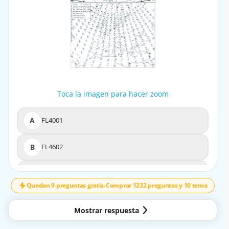
Toca la imagen para hacer zoom
Toca la imagen para hacer zoom
A
FL4001
A
FL4001
B
FL4602
B
FL4602
C
FL3903
C
FL3903
Quedan 9 preguntas gratis
-
Comprar 1232 preguntas y 10 tema
D
FL4404
D
FL4404
Mostrar respuesta