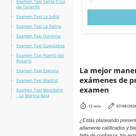
Examen Taxi Santa Cruz
de Tenerife
Examen Taxi La Safor
PRUEBE 
Examen Taxi La Palma
Examen Taxi Ourense
Examen Taxi Guipúzkoa
Examen Taxi Puerto del
Rosario
La mejor manera
Examen Taxi Segovia
exámenes de prá
Examen Taxi Madrid
examen
Examen Taxi Benidorm
- La Marina Baja
12 min.
07/08/202
¿Estás planeando present
altamente calificados y b
falta de confianza. No est