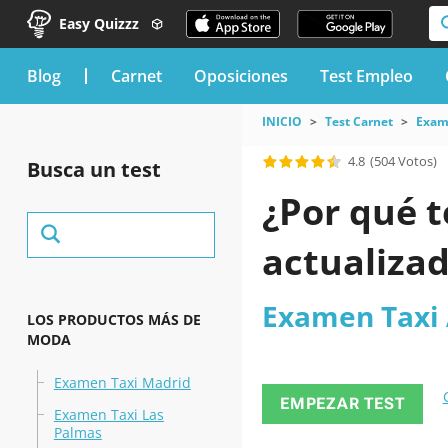
Easy Quizzz
blog
Carnet
Oposiciones
Test Empleo
INICIO
Test Carnet
Exam
4.8
(504 Votos)
Busca un test
¿Por qué t
actualizad
Examen Taxi 
LOS PRODUCTOS MÁS DE
MODA
Examen Taxi Madrid
EMPEZAR TEST
Examen Taxi Las
Palmas