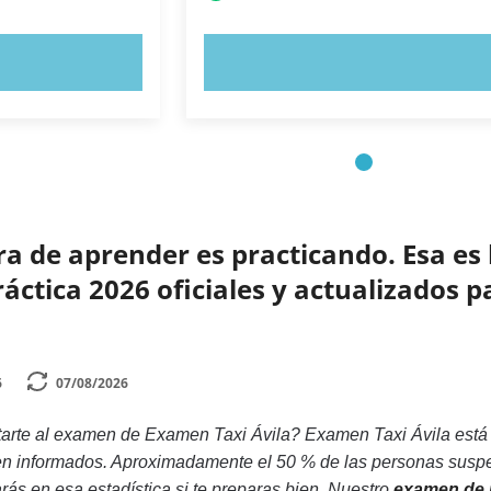
AHORA
PRUEBE AHORA
 de aprender es practicando. Esa es 
ctica 2026 oficiales y actualizados p
6
07/08/2026
arte al examen de Examen Taxi Ávila? Examen Taxi Ávila está 
ien informados. Aproximadamente el 50 % de las personas suspe
arás en esa estadística si te preparas bien. Nuestro
examen de p