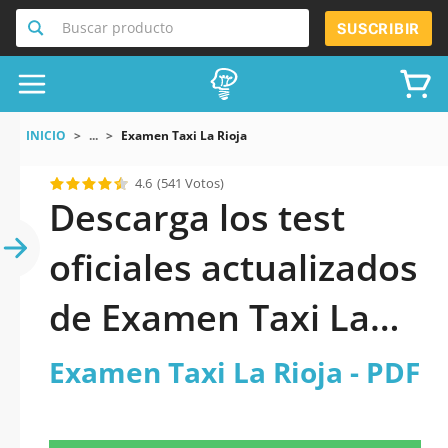
Buscar producto
SUSCRIBIR
INICIO
...
Examen Taxi La Rioja
4.6
(541 Votos)
Descarga los test
oficiales actualizados
de Examen Taxi La
Rioja 2026 en PDF
Examen Taxi La Rioja - PDF