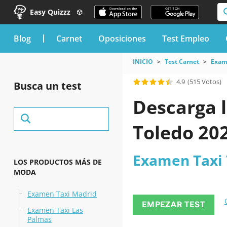
Easy Quizzz
blog
Carnet
Oposiciones
Test Empleo
INICIO
Test Carnet
Exam
4.9
(515 Votos)
Busca un test
Descarga l
Toledo 20
Examen Taxi 
LOS PRODUCTOS MÁS DE
MODA
Examen Taxi Madrid
EMPEZAR TEST
Examen Taxi Las
Palmas