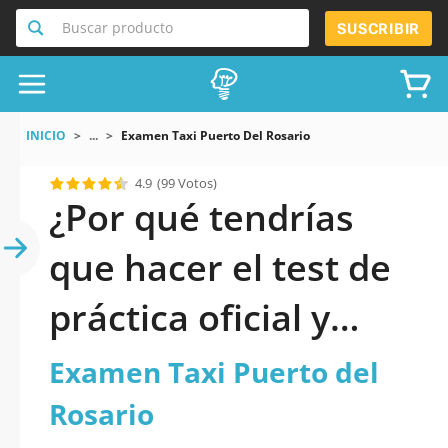
Buscar producto
SUSCRIBIR
INICIO
...
Examen Taxi Puerto Del Rosario
4.9
(99 Votos)
¿Por qué tendrías
que hacer el test de
práctica oficial y
actualizado de
Examen Taxi Puerto del
Examen Taxi Puerto
Rosario