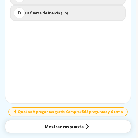
D
La fuerza de inercia (Fp).
D
La fuerza de inercia (Fp).
EXPLICACIÓN
El coeficiente de rozamiento (μ) es la variable que
depende directamente de la naturaleza de la carga y de la
superficie de contacto. Este valor varía según los
materiales en contacto y las condiciones (secas o
húmedas) de la superficie. Un valor adecuado de μ es
esencial para calcular la fuerza de rozamiento (Fr)
correctamente y, a su vez, determinar el número de
dispositivos de sujeción necesarios para evitar que la
↓
VOLUTA
carga se deslice durante el transporte.
Quedan 9 preguntas gratis
-
Comprar 562 preguntas y 6 tema
Mostrar respuesta