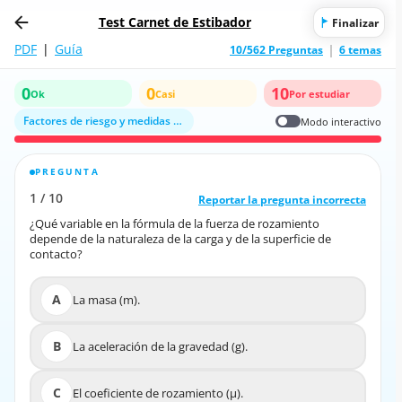
Test Carnet de Estibador
Finalizar
PDF
|
Guía
10/562 Preguntas
6 temas
0
0
10
Ok
Casi
Por estudiar
Factores de riesgo y medidas preventivas asociados a las operaciones de 
Modo interactivo
PREGUNTA
RESPUESTA CORRECTA
1
/
10
10
/
1
Reportar la pregunta incorrecta
Reportar la pregunta incorrecta
¿Qué variable en la fórmula de la fuerza de rozamiento
¿Qué variable en la fórmula de la fuerza de rozamiento
depende de la naturaleza de la carga y de la superficie de
depende de la naturaleza de la carga y de la superficie de
contacto?
contacto?
A
La masa (m).
A
La masa (m).
B
La aceleración de la gravedad (g).
B
La aceleración de la gravedad (g).
C
El coeficiente de rozamiento (μ).
C
El coeficiente de rozamiento (μ).