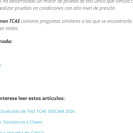
s ha desarrollado un motor de prueba de test único que simula 
lizar pruebas en condiciones con alto nivel de presión.
amen TCAE
contiene preguntas similares a las que se encontrará
s reales.
moda:
a
terese leer estos artículos:
y actualizado de Test TCAE SESCAM 2026
a: Simulacros y Claves
a y aprueba en Galicia