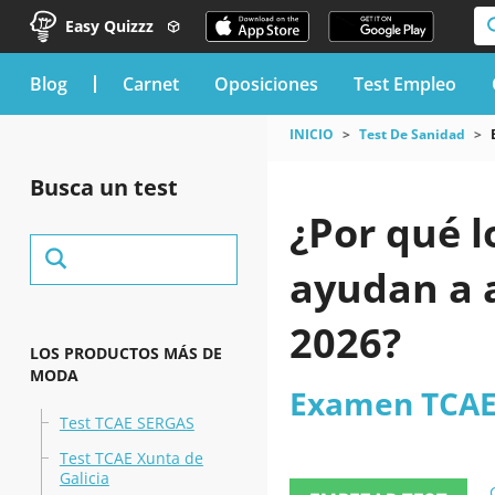
Easy Quizzz
blog
Carnet
Oposiciones
Test Empleo
INICIO
Test De Sanidad
Busca un test
¿Por qué l
ayudan a 
2026?
LOS PRODUCTOS MÁS DE
MODA
Examen TCA
Test TCAE SERGAS
Test TCAE Xunta de
Galicia