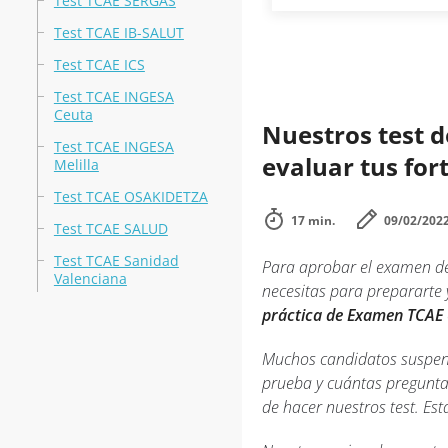
Test TCAE SERGAS
Test TCAE IB-SALUT
Test TCAE ICS
Test TCAE INGESA
Ceuta
Nuestros test d
Test TCAE INGESA
evaluar tus for
Melilla
Test TCAE OSAKIDETZA
17 min.
09/02/202
Test TCAE SALUD
Test TCAE Sanidad
Para aprobar el examen de
Valenciana
necesitas para prepararte 
práctica de Examen TCAE
Muchos candidatos suspend
prueba y cuántas pregunta
de hacer nuestros test. Es