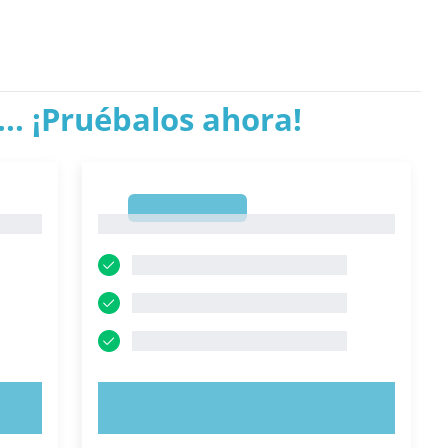
.. ¡Pruébalos ahora!
1
1
PRUEBE AHORA