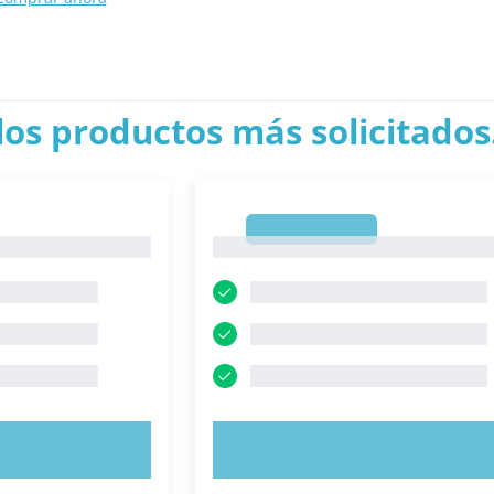
los productos más solicitados.
1
1
AHORA
PRUEBE AHORA