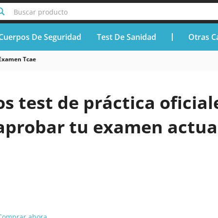
Buscar producto
Cuerpos De Seguridad
Test De Sanidad
Otras C
Examen Tcae
os test de práctica ofici
aprobar tu examen actua
E
Comprar ahora