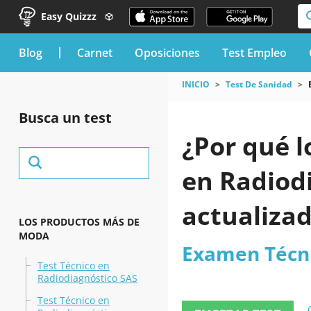
Easy Quizzz
blog
Carnet
Oposiciones
Test Empleo
INICIO
Test De Sanidad
Busca un test
¿Por qué l
en Radiod
actualiza
LOS PRODUCTOS MÁS DE
MODA
Examen Técni
Test Técnico en
Radiodiagnóstico SAS
Test Técnico en