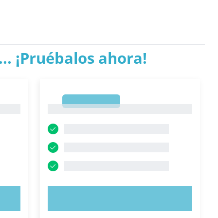
.. ¡Pruébalos ahora!
1
1
PRUEBE AHORA