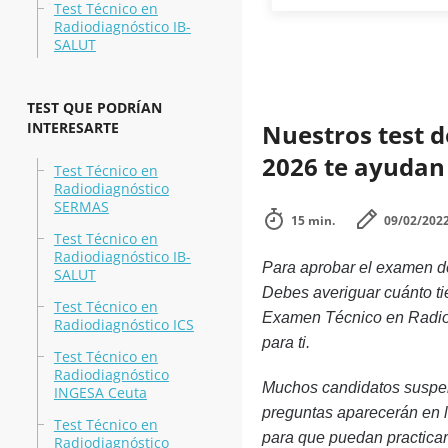
Test Técnico en
Radiodiagnóstico IB-
SALUT
TEST QUE PODRÍAN
INTERESARTE
Nuestros test d
2026 te ayudan 
Test Técnico en
Radiodiagnóstico
SERMAS
15 min.
09/02/202
Test Técnico en
Radiodiagnóstico IB-
Para aprobar el examen de
SALUT
Debes averiguar cuánto ti
Test Técnico en
Examen Técnico en Radiod
Radiodiagnóstico ICS
para ti.
Test Técnico en
Radiodiagnóstico
Muchos candidatos suspen
INGESA Ceuta
preguntas aparecerán en l
Test Técnico en
para que puedan practicar
Radiodiagnóstico