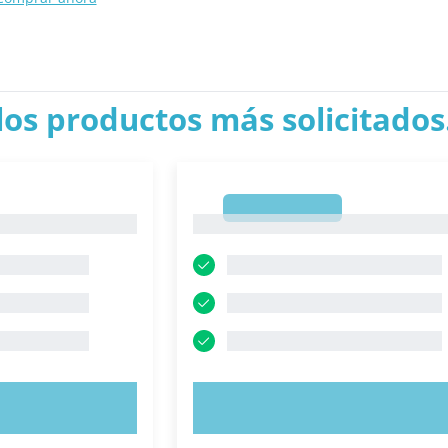
los productos más solicitados.
1
1
AHORA
PRUEBE AHORA