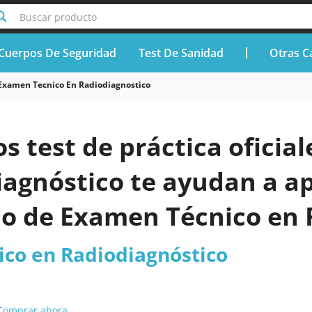
Buscar producto
Cuerpos De Seguridad
Test De Sanidad
Otras C
Examen Tecnico En Radiodiagnostico
os test de práctica ofici
iagnóstico te ayudan a a
do de Examen Técnico en 
co en Radiodiagnóstico
Comprar ahora