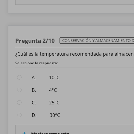
Pregunta 2/10
CONSERVACIÓN Y ALMACENAMIENTO DE A
¿Cuál es la temperatura recomendada para almacena
Seleccione la respuesta:
A.
10°C
B.
4°C
C.
25°C
D.
30°C
Mostrar respuesta.