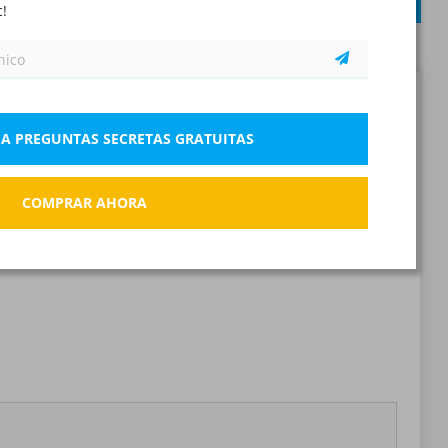
ENVIAR
c!
LEGISLACIÓN MANIPULACION DE ALIMENTOS
X)
50 preguntas
50 preguntas
Reportar la pregunta incorrecta
 A PREGUNTAS SECRETAS GRATUITAS
Marcador
COMPRAR AHORA