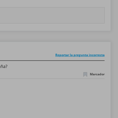
Reportar la pregunta incorrecta
aña?
Marcador