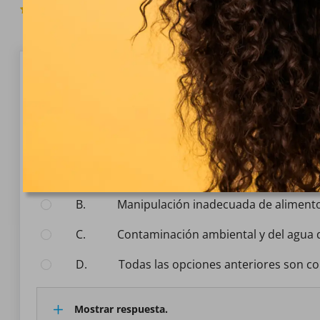
5.0
(691 Votos)
Pregunta 1/10
ALTERACIÓN Y CONTAMINACIÓN DE LOS A
¿Cuáles son algunas de las causas de la contaminaci
Seleccione la respuesta:
A.
Uso excesivo de pesticidas y fertiliza
B.
Manipulación inadecuada de alimento
C.
Contaminación ambiental y del agua 
D.
Todas las opciones anteriores son co
Mostrar respuesta.