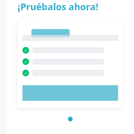
¡Pruébalos ahora!
1
1
PRUEBE AHORA