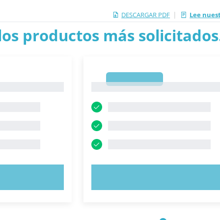
|
DESCARGAR PDF
Lee nuest
los productos más solicitados.
1
1
AHORA
PRUEBE AHORA