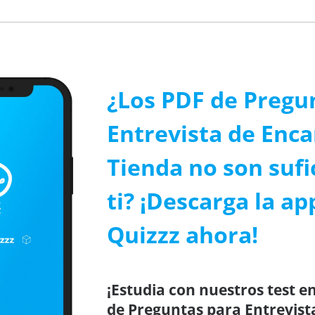
¿Los PDF de Pregu
Entrevista de Enc
Tienda no son sufi
ti? ¡Descarga la ap
Quizzz ahora!
¡Estudia con nuestros test en
de Preguntas para Entrevist