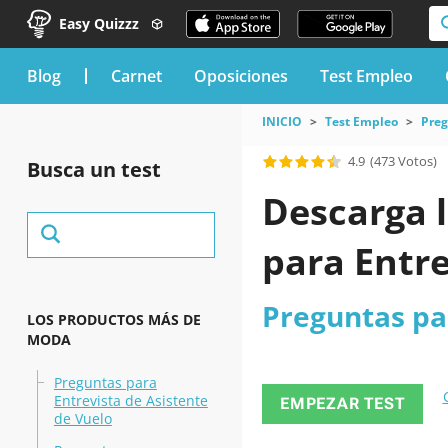
Easy Quizzz
blog
Carnet
Oposiciones
Test Empleo
INICIO
Test Empleo
Preg
4.9
(473 Votos)
Busca un test
Descarga l
para Entr
Preguntas pa
LOS PRODUCTOS MÁS DE
MODA
Preguntas para
Entrevista de Asistente
EMPEZAR TEST
de Vuelo