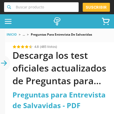
Buscar producto
SUSCRIBIR
INICIO
...
Preguntas Para Entrevista De Salvavidas
4.8
(485 Votos)
Descarga los test
oficiales actualizados
de Preguntas para
Entrevista de
Preguntas para Entrevista
Salvavidas 2026 en
de Salvavidas - PDF