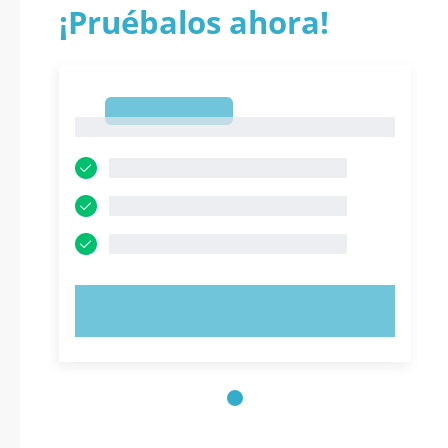
¡Pruébalos ahora!
1
1
PRUEBE AHORA