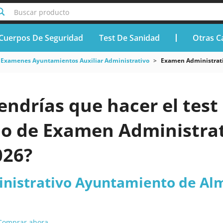
Buscar producto
Cuerpos De Seguridad
Test De Sanidad
Otras C
Examenes Ayuntamientos Auxiliar Administrativo
Examen Administrat
endrías que hacer el test 
do de Examen Administra
026?
nistrativo Ayuntamiento de Al
Comprar ahora