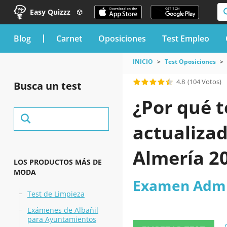
Easy Quizzz
blog
Carnet
Oposiciones
Test Empleo
INICIO
Test Oposiciones
4.8
(104 Votos)
Busca un test
¿Por qué t
actualiza
Almería 2
LOS PRODUCTOS MÁS DE
MODA
Examen Admi
Test de Limpieza
Exámenes de Albañil
para Ayuntamientos