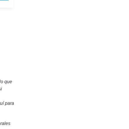
lo que
i
uí para
rales