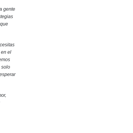
la gente
ategias
 que
cesitas
 en el
remos
 solo
 esperar
or,
s