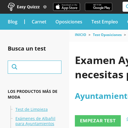
Easy Quizzz
blog
Carnet
Oposiciones
Test Empleo
INICIO
Test Oposiciones
Busca un test
Examen Ay
necesitas
LOS PRODUCTOS MÁS DE
Ayuntamient
MODA
Test de Limpieza
Exámenes de Albañil
EMPEZAR TEST
para Ayuntamientos