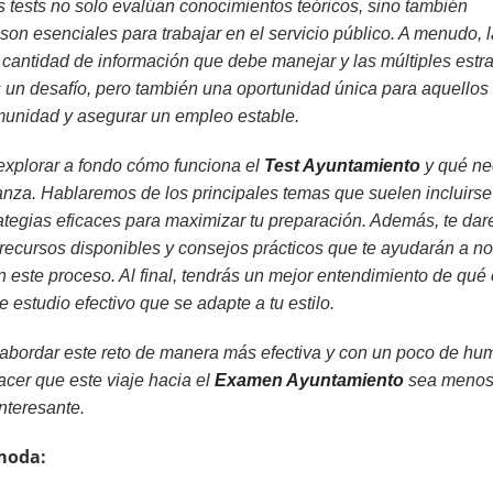
s tests no solo evalúan conocimientos teóricos, sino también
son esenciales para trabajar en el servicio público. A menudo, 
 cantidad de información que debe manejar y las múltiples estr
s un desafío, pero también una oportunidad única para aquellos
munidad y asegurar un empleo estable.
 explorar a fondo cómo funciona el
Test Ayuntamiento
y qué ne
anza. Hablaremos de los principales temas que suelen incluirse
tegias eficaces para maximizar tu preparación. Además, te da
 recursos disponibles y consejos prácticos que te ayudarán a no
n este proceso. Al final, tendrás un mejor entendimiento de qué
 estudio efectivo que se adapte a tu estilo.
a abordar este reto de manera más efectiva y con un poco de hum
cer que este viaje hacia el
Examen Ayuntamiento
sea meno
nteresante.
moda: