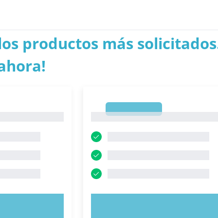
los productos más solicitados.
ahora!
1
1
AHORA
PRUEBE AHORA