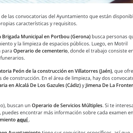
 de las convocatorias del Ayuntamiento que están disponibl
opias características y requisitos.
 Brigada Municipal en Portbou (Gerona)
busca personas q
nto y la limpieza de espacios públicos. Luego, en Motril
a para
Operario de cementerio
, donde el trabajo consiste e
funerarios.
oria Peón de la construcción en Villatorres (Jaén)
, que ofr
 de construcción. En el área de limpieza, hay dos convocato
ria en Alcalá De Los Gazules (Cádiz)
y
Jimena De La Fronte
go), buscan un
Operario de Servicios Múltiples
. Si te interes
, puedes encontrar más información sobre cada examen en
miento
aquí
.
en Ayuntamiento
tiene sus requisitos específicos, así que