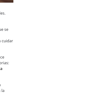
es.
ue se
n cuidar
ece
rias:
ra
a
 la