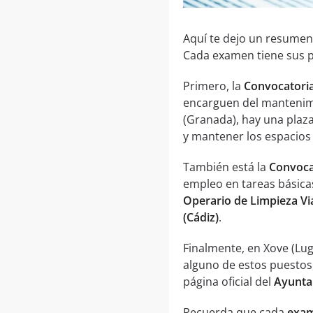
Aquí te dejo un resumen
Cada examen tiene sus pr
Primero, la
Convocatoria
encarguen del mantenimie
(Granada), hay una plaz
y mantener los espacios 
También está la
Convocat
empleo en tareas básicas
Operario de Limpieza Via
(Cádiz)
.
Finalmente, en Xove (Lu
alguno de estos puestos
página oficial del
Ayunta
Recuerda que cada
exam