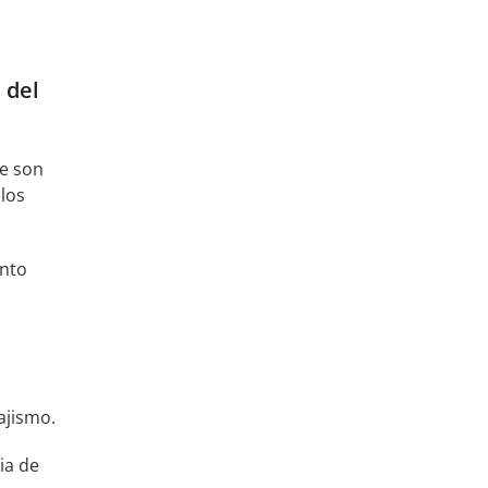
 del
ue son
los
nto
ajismo.
ia de