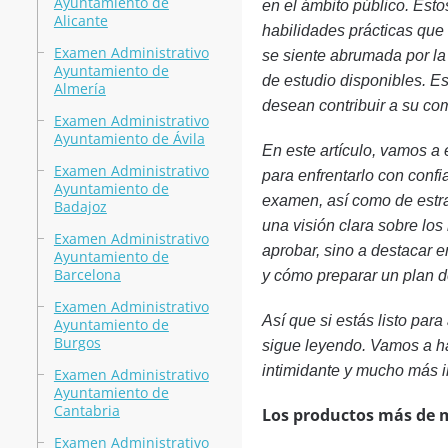
Ayuntamiento de
en el ámbito público. Esto
Alicante
habilidades prácticas que 
Examen Administrativo
se siente abrumada por la
Ayuntamiento de
de estudio disponibles. E
Almería
desean contribuir a su co
Examen Administrativo
Ayuntamiento de Ávila
En este artículo, vamos a
Examen Administrativo
para enfrentarlo con confi
Ayuntamiento de
examen, así como de estra
Badajoz
una visión clara sobre los
Examen Administrativo
aprobar, sino a destacar e
Ayuntamiento de
Barcelona
y cómo preparar un plan de
Examen Administrativo
Así que si estás listo par
Ayuntamiento de
Burgos
sigue leyendo. Vamos a ha
intimidante y mucho más i
Examen Administrativo
Ayuntamiento de
Cantabria
Los productos más de 
Examen Administrativo