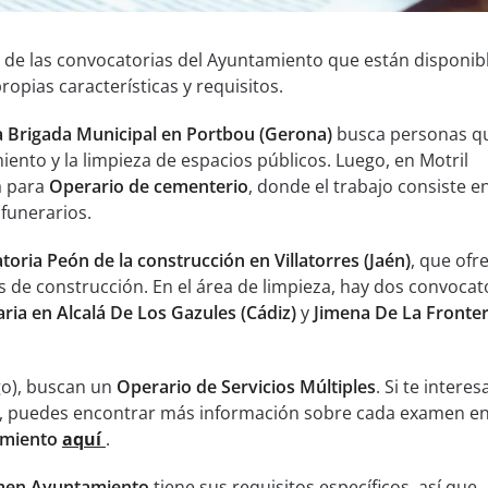
 de las convocatorias del Ayuntamiento que están disponibl
opias características y requisitos.
 Brigada Municipal en Portbou (Gerona)
busca personas q
nto y la limpieza de espacios públicos. Luego, en Motril
a para
Operario de cementerio
, donde el trabajo consiste e
funerarios.
oria Peón de la construcción en Villatorres (Jaén)
, que ofr
 de construcción. En el área de limpieza, hay dos convocato
ria en Alcalá De Los Gazules (Cádiz)
y
Jimena De La Fronte
go), buscan un
Operario de Servicios Múltiples
. Si te interes
, puedes encontrar más información sobre cada examen en
miento
aquí
.
en Ayuntamiento
tiene sus requisitos específicos, así que