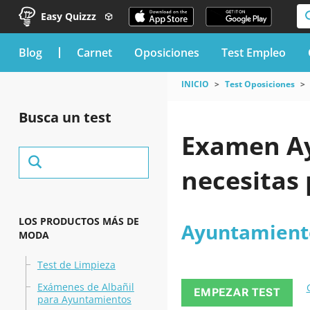
Easy Quizzz
blog
Carnet
Oposiciones
Test Empleo
INICIO
Test Oposiciones
Busca un test
Examen Ay
necesitas
LOS PRODUCTOS MÁS DE
Ayuntamient
MODA
Test de Limpieza
Exámenes de Albañil
EMPEZAR TEST
para Ayuntamientos