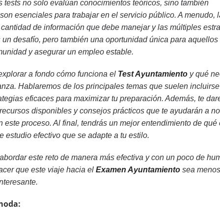
s tests no solo evalúan conocimientos teóricos, sino también
son esenciales para trabajar en el servicio público. A menudo, 
 cantidad de información que debe manejar y las múltiples estr
s un desafío, pero también una oportunidad única para aquellos
munidad y asegurar un empleo estable.
 explorar a fondo cómo funciona el
Test Ayuntamiento
y qué ne
anza. Hablaremos de los principales temas que suelen incluirse
tegias eficaces para maximizar tu preparación. Además, te da
 recursos disponibles y consejos prácticos que te ayudarán a no
n este proceso. Al final, tendrás un mejor entendimiento de qué
 estudio efectivo que se adapte a tu estilo.
a abordar este reto de manera más efectiva y con un poco de hum
cer que este viaje hacia el
Examen Ayuntamiento
sea meno
nteresante.
moda: