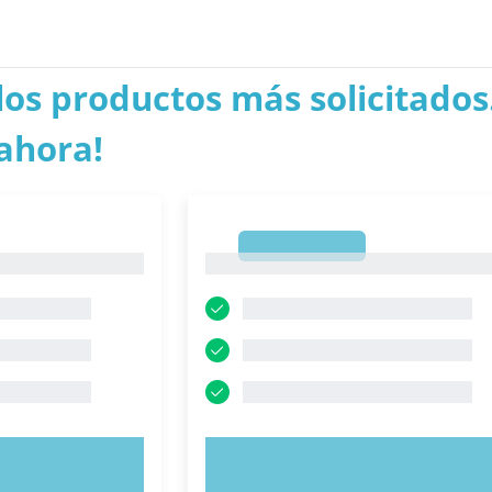
los productos más solicitados.
ahora!
1
1
AHORA
PRUEBE AHORA