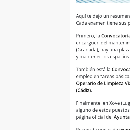
Aquí te dejo un resumen
Cada examen tiene sus pr
Primero, la
Convocatoria
encarguen del mantenimie
(Granada), hay una plaz
y mantener los espacios 
También está la
Convocat
empleo en tareas básicas
Operario de Limpieza Via
(Cádiz)
.
Finalmente, en Xove (Lu
alguno de estos puestos
página oficial del
Ayunta
Recuerda que cada
exam