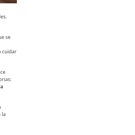
es.
ue se
n cuidar
ece
rias:
ra
a
 la