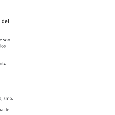
 del
ue son
los
nto
ajismo.
ia de