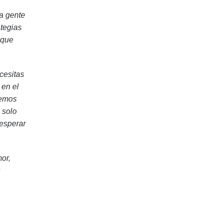
la gente
ategias
 que
cesitas
 en el
remos
 solo
 esperar
or,
s