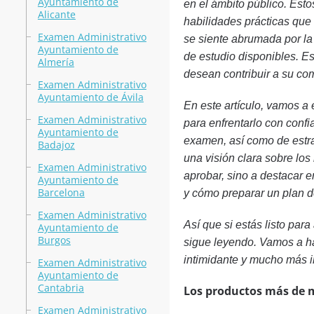
Ayuntamiento de
en el ámbito público. Esto
Alicante
habilidades prácticas que 
Examen Administrativo
se siente abrumada por la
Ayuntamiento de
de estudio disponibles. E
Almería
desean contribuir a su co
Examen Administrativo
Ayuntamiento de Ávila
En este artículo, vamos a
Examen Administrativo
para enfrentarlo con confi
Ayuntamiento de
examen, así como de estra
Badajoz
una visión clara sobre los
Examen Administrativo
aprobar, sino a destacar e
Ayuntamiento de
Barcelona
y cómo preparar un plan de
Examen Administrativo
Así que si estás listo par
Ayuntamiento de
Burgos
sigue leyendo. Vamos a ha
intimidante y mucho más i
Examen Administrativo
Ayuntamiento de
Cantabria
Los productos más de 
Examen Administrativo