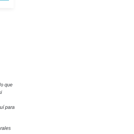
lo que
i
uí para
rales