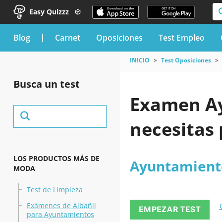
Easy Quizzz
blog
Carnet
Oposiciones
Test Empleo
INICIO
Test Oposiciones
Busca un test
Examen Ay
necesitas
LOS PRODUCTOS MÁS DE
Ayuntamient
MODA
Test de Limpieza
Exámenes de Albañil
EMPEZAR TEST
para Ayuntamientos