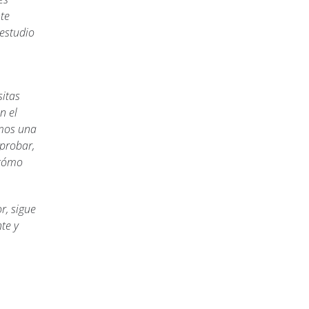
nte
estudio
itas
n el
emos una
aprobar,
 cómo
r, sigue
te y