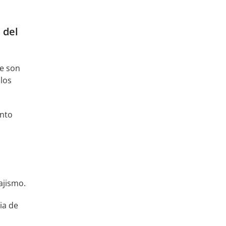
 del
ue son
los
nto
ajismo.
ia de