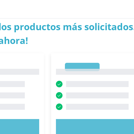
los productos más solicitados.
ahora!
1
1
AHORA
PRUEBE AHORA