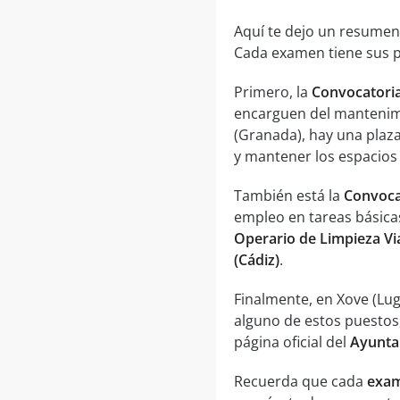
Aquí te dejo un resumen
Cada examen tiene sus pr
Primero, la
Convocatoria
encarguen del mantenimie
(Granada), hay una plaz
y mantener los espacios 
También está la
Convocat
empleo en tareas básicas
Operario de Limpieza Via
(Cádiz)
.
Finalmente, en Xove (Lu
alguno de estos puestos
página oficial del
Ayunta
Recuerda que cada
exam