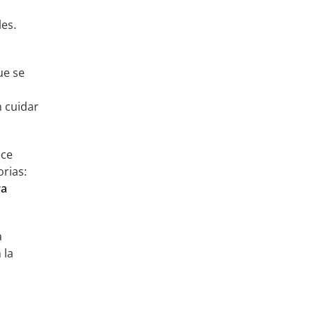
es.
ue se
n cuidar
ece
rias:
ra
a
 la