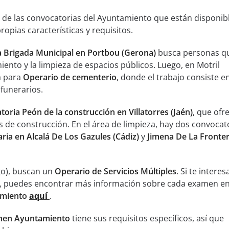
 de las convocatorias del Ayuntamiento que están disponibl
opias características y requisitos.
 Brigada Municipal en Portbou (Gerona)
busca personas q
nto y la limpieza de espacios públicos. Luego, en Motril
a para
Operario de cementerio
, donde el trabajo consiste e
funerarios.
oria Peón de la construcción en Villatorres (Jaén)
, que ofr
 de construcción. En el área de limpieza, hay dos convocato
ria en Alcalá De Los Gazules (Cádiz)
y
Jimena De La Fronte
go), buscan un
Operario de Servicios Múltiples
. Si te interes
, puedes encontrar más información sobre cada examen en
miento
aquí
.
en Ayuntamiento
tiene sus requisitos específicos, así que