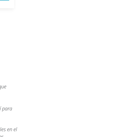
que
í para
es en el
es