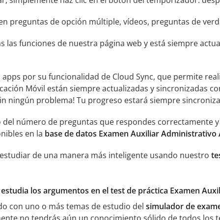
ar, simplemente haz clic en el botón del temporizador: despu
n preguntas de opción múltiple, vídeos, preguntas de verda
s las funciones de nuestra página web y está siempre actual
s apps por su funcionalidad de Cloud Sync, que permite real
icación Móvil están siempre actualizadas y sincronizadas co
sin ningún problema! Tu progreso estará siempre sincroniz
 del número de preguntas que respondes correctamente y an
nibles en la
base de datos Examen Auxiliar Administrativo
 estudiar de una manera más inteligente usando nuestro
te
y estudia los argumentos en el test de práctica Examen Aux
ado con uno o más temas de estudio del
simulador de exame
ente no tendrás aún un conocimiento sólido de todos los 