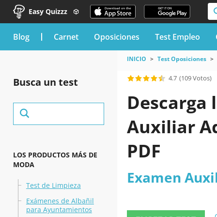
Easy Quizzz
blog
Carnet
Oposiciones
Test Empleo
INICIO
Test Oposiciones
4.7
(109 Votos)
Busca un test
Descarga l
Auxiliar 
PDF
LOS PRODUCTOS MÁS DE
MODA
Examen Auxil
Test de Limpieza
Exámenes de Albañil
para Ayuntamientos