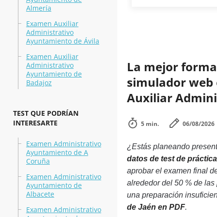
Almería
Examen Auxiliar
Administrativo
Ayuntamiento de Ávila
Examen Auxiliar
La mejor forma 
Administrativo
Ayuntamiento de
simulador web e
Badajoz
Auxiliar Admin
TEST QUE PODRÍAN
INTERESARTE
5 min.
06/08/2026
Examen Administrativo
¿Estás planeando presenta
Ayuntamiento de A
datos de test de prácti
Coruña
aprobar el examen final d
Examen Administrativo
alrededor del 50 % de las
Ayuntamiento de
Albacete
una preparación insuficie
de Jaén en PDF
.
Examen Administrativo