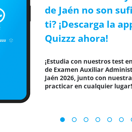
de Jaén no son suf
ti? ¡Descarga la ap
Quizzz ahora!
¡Estudia con nuestros test en
de Examen Auxiliar Adminis
Jaén 2026, junto con nuestra
practicar en cualquier lugar