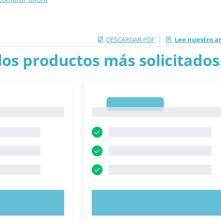
|
DESCARGAR PDF
Lee nuestro a
los productos más solicitados.
1
1
AHORA
PRUEBE AHORA