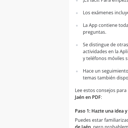
¡Es fácil! Para empez
Los exámenes incluye
La App contiene toda
preguntas.
Se distingue de otra
actividades en la Apl
y teléfonos móviles 
Hace un seguimiento
temas también dispo
Lee estos consejos para
Jaén en PDF
:
Paso 1: Hazte una idea 
Puedes estar familiariz
de Jaén
, pero probablem