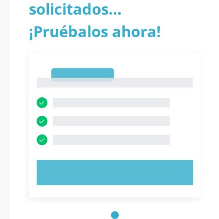
solicitados...
¡Pruébalos ahora!
1
1
PRUEBE AHORA