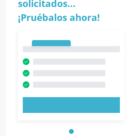
solicitados...
¡Pruébalos ahora!
1
1
PRUEBE AHORA