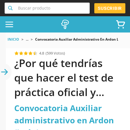
Buscar producto
SUSCRIBIR
INICIO
...
Convocatoria Auxiliar Administrativo En Ardon León
4.8
(599 Votos)
¿Por qué tendrías
que hacer el test de
práctica oficial y
actualizado de
Convocatoria Auxiliar
Convocatoria
administrativo en Ardon