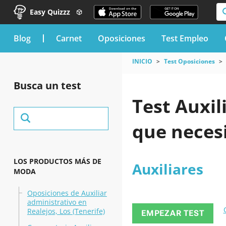
Easy Quizzz
blog
Carnet
Oposiciones
Test Empleo
INICIO
Test Oposiciones
Busca un test
Test Auxil
que neces
LOS PRODUCTOS MÁS DE
Auxiliares
MODA
Oposiciones de Auxiliar
administrativo en
Realejos, Los (Tenerife)
EMPEZAR TEST