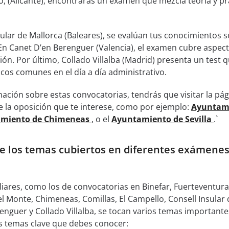
, (Alicante), encontrarás un examen que mezcla teoría y pr
ular de Mallorca (Baleares), se evalúan tus conocimientos 
 En Canet D’en Berenguer (Valencia), el examen cubre aspec
ión. Por último, Collado Villalba (Madrid) presenta un test 
cos comunes en el día a día administrativo.
ción sobre estas convocatorias, tendrás que visitar la pág
 la oposición que te interese, como por ejemplo:
Ayuntam
miento de Chimeneas
, o el
Ayuntamiento de Sevilla
.`
e los temas cubiertos en diferentes exámenes
iares, como los de convocatorias en Binefar, Fuerteventura
 Monte, Chimeneas, Comillas, El Campello, Consell Insular 
enguer y Collado Villalba, se tocan varios temas importante
s temas clave que debes conocer: