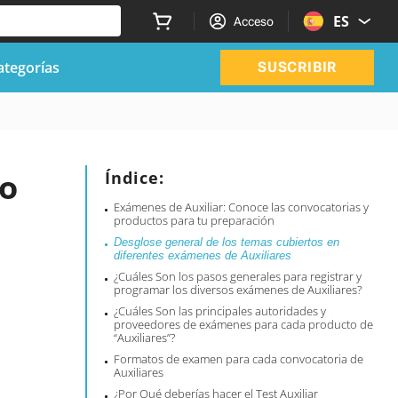
ES
Acceso
ategorías
SUSCRIBIR
lo
Índice:
Exámenes de Auxiliar: Conoce las convocatorias y
productos para tu preparación
Desglose general de los temas cubiertos en
diferentes exámenes de Auxiliares
¿Cuáles Son los pasos generales para registrar y
programar los diversos exámenes de Auxiliares?
¿Cuáles Son las principales autoridades y
proveedores de exámenes para cada producto de
“Auxiliares”?
Formatos de examen para cada convocatoria de
Auxiliares
¿Por Qué deberías hacer el Test Auxiliar