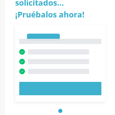
solicitados...
¡Pruébalos ahora!
1
1
PRUEBE AHORA