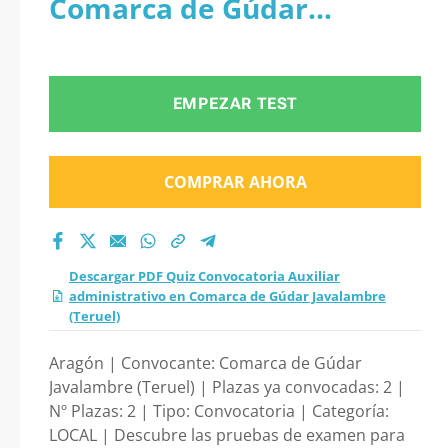
Comarca de Gúdar
Auxiliar
Javalambre (Teruel)
administrativo en
EMPEZAR TEST
Comarca de Gúdar
Javalambre (Teruel)
COMPRAR AHORA
2026?
Descargar PDF Quiz Convocatoria Auxiliar
administrativo en Comarca de Gúdar Javalambre
(Teruel)
Aragón | Convocante: Comarca de Gúdar
Javalambre (Teruel) | Plazas ya convocadas: 2 |
Nº Plazas: 2 | Tipo: Convocatoria | Categoría:
LOCAL | Descubre las pruebas de examen para