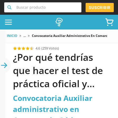
Buscar producto
SUSCRIBIR
INICIO
...
Convocatoria Auxiliar Administrativo En Comarca De G
4.6
(259 Votos)
¿Por qué tendrías
que hacer el test de
práctica oficial y
actualizado de
Convocatoria Auxiliar
Convocatoria
administrativo en