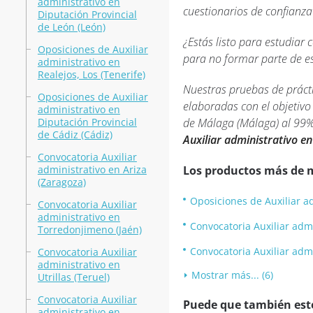
administrativo en
cuestionarios de confianza
Diputación Provincial
de León (León)
¿Estás listo para estudiar 
Oposiciones de Auxiliar
para no formar parte de es
administrativo en
Realejos, Los (Tenerife)
Nuestras pruebas de prácti
Oposiciones de Auxiliar
elaboradas con el objetivo
administrativo en
Diputación Provincial
de Málaga (Málaga) al 99%
de Cádiz (Cádiz)
Auxiliar administrativo e
Convocatoria Auxiliar
administrativo en Ariza
Los productos más de 
(Zaragoza)
Oposiciones de Auxiliar ad
Convocatoria Auxiliar
administrativo en
Convocatoria Auxiliar adm
Torredonjimeno (Jaén)
Convocatoria Auxiliar admin
Convocatoria Auxiliar
administrativo en
Mostrar más... (6)
Utrillas (Teruel)
Convocatoria Auxiliar
Puede que también esté
administrativo en