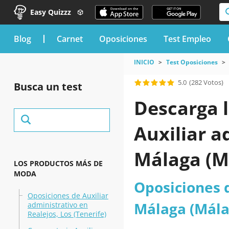
Easy Quizzz
blog
Carnet
Oposiciones
Test Empleo
INICIO
Test Oposiciones
5.0
(282 Votos)
Busca un test
Descarga l
Auxiliar a
Málaga (M
LOS PRODUCTOS MÁS DE
MODA
Oposiciones d
Oposiciones de Auxiliar
Málaga (Mála
administrativo en
Realejos, Los (Tenerife)