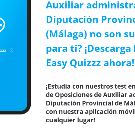
Auxiliar administr
Diputación Provin
(Málaga) no son su
para ti? ¡Descarga 
Easy Quizzz ahora!
¡Estudia con nuestros test en
de Oposiciones de Auxiliar a
Diputación Provincial de Má
con nuestra aplicación móvil
cualquier lugar!