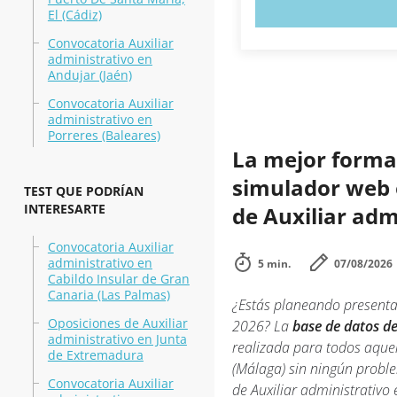
PRUEBE 
El (Cádiz)
Convocatoria Auxiliar
administrativo en
Andujar (Jaén)
Convocatoria Auxiliar
administrativo en
Porreres (Baleares)
La mejor forma 
simulador web e
TEST QUE PODRÍAN
INTERESARTE
de Auxiliar adm
Convocatoria Auxiliar
administrativo en
5 min.
07/08/2026
Cabildo Insular de Gran
Canaria (Las Palmas)
¿Estás planeando presenta
Oposiciones de Auxiliar
2026? La
base de datos de
administrativo en Junta
realizada para todos aquel
de Extremadura
(Málaga) sin ningún probl
Convocatoria Auxiliar
de Auxiliar administrativo