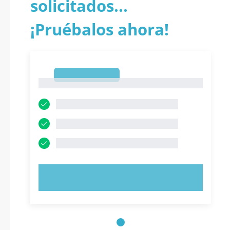
solicitados...
¡Pruébalos ahora!
1
1
PRUEBE AHORA