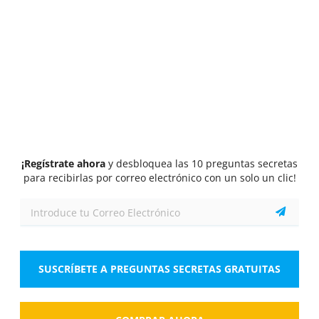
Test
1/10
1 Pt.
0 Pt.
-0.1 Pt.
Procesadores de texto y Hojas de cálculo: Word y Excel
¿Cuál es la combinación de teclas para guardar un
documento en Microsoft Word 365?
Seleccione la respuesta
2 respuestas correctas
A.
Ctrl+S
¡Regístrate ahora
y desbloquea las 10 preguntas secretas
B.
F12
para recibirlas por correo electrónico con un solo un clic!
C.
Ctrl+Shift+S
D.
Ctrl+G
SUSCRÍBETE A PREGUNTAS SECRETAS GRATUITAS
Mostrar