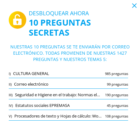
19:43
DESBLOQUEAR AHORA
10 PREGUNTAS
PDF
|
Guía para Convocatoria Personal de Oficios en Empresa Provincial de Residuos Sólidos y Medio Ambiente SA (EPREMASA) (Córdoba)
SECRETAS
Test Convocatoria Personal de Oficios e
n Empresa Provincial de Residuos Sólido
10/1427 Preguntas
5 temas
NUESTRAS 10 PREGUNTAS SE TE ENVIARÁN POR CORREO
s y Medio Ambiente SA (EPREMASA) (Cór
ELECTRÓNICO. TODAS PROVIENEN DE NUESTRAS 1427
Tarjeta de estudio
doba)
Nuevo
PREGUNTAS Y NUESTROS TEMAS 5:
Práctica
Examen
Modo de aprendizaje
CULTURA GENERAL
I)
985 preguntas
Prueba gratuita
/
10
Correo electrónico
II)
99 preguntas
Seguridad e Higiene en el trabajo: Normas elementales de seguridad e Higiene en el puesto de trabajo de operario/a de Planta de Transferencia
Procesadores de texto y Hojas de cálculo: Word y Excel
(2/108)
III)
190 preguntas
Otro (4)
Estatutos sociales EPREMASA
IV)
45 preguntas
A
ENVIAR
A
Procesadores de texto y Hojas de cálculo: Word y Excel
V)
108 preguntas
Marcador
Reportar la pregunta incorrecta