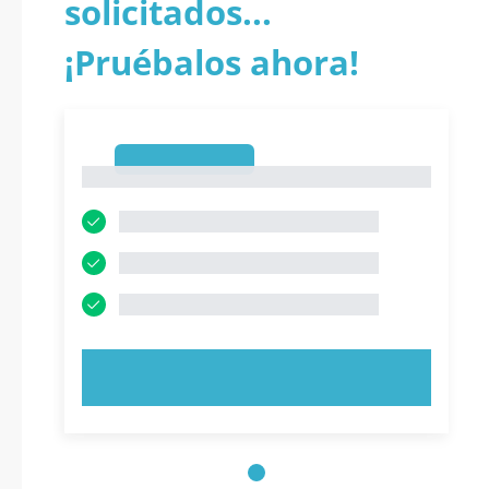
solicitados...
¡Pruébalos ahora!
1
1
PRUEBE AHORA