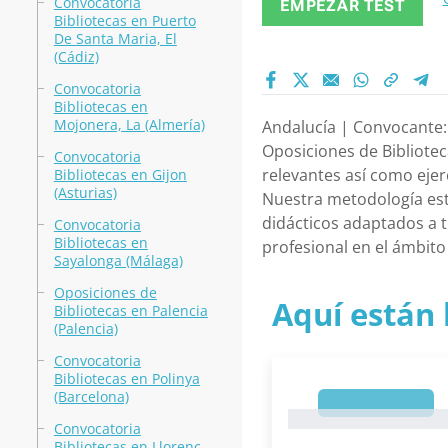
Convocatoria
EMPEZAR TEST
Bibliotecas en Puerto
De Santa Maria, El
(Cádiz)
Convocatoria
Bibliotecas en
Mojonera, La (Almería)
Andalucía | Convocante: 
Oposiciones de Bibliote
Convocatoria
relevantes así como ejer
Bibliotecas en Gijon
(Asturias)
Nuestra metodología est
didácticos adaptados a t
Convocatoria
Bibliotecas en
profesional en el ámbito
Sayalonga (Málaga)
Oposiciones de
Aquí están 
Bibliotecas en Palencia
(Palencia)
Convocatoria
Bibliotecas en Polinya
(Barcelona)
1
1
Convocatoria
Bibliotecas en Llorenç