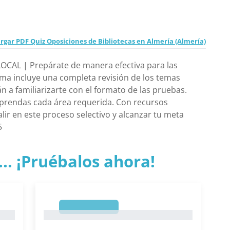
rgar PDF Quiz Oposiciones de Bibliotecas en Almería (Almería)
 LOCAL | Prepárate de manera efectiva para las
ama incluye una completa revisión de los temas
 a familiarizarte con el formato de las pruebas.
prendas cada área requerida. Con recursos
ir en este proceso selectivo y alcanzar tu meta
5
.. ¡Pruébalos ahora!
1
1