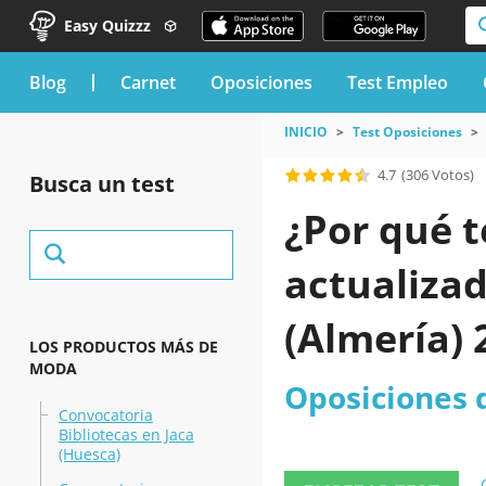
Easy Quizzz
blog
Carnet
Oposiciones
Test Empleo
INICIO
Test Oposiciones
4.7
(306 Votos)
Busca un test
¿Por qué t
actualizad
(Almería) 
LOS PRODUCTOS MÁS DE
MODA
Oposiciones d
Convocatoria
Bibliotecas en Jaca
(Huesca)