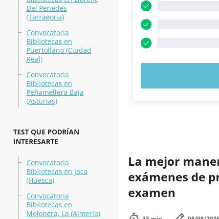
Del Penedes
(Tarragona)
Convocatoria
Bibliotecas en
Puertollano (Ciudad
Real)
Convocatoria
PRUEBE 
Bibliotecas en
Peñamellera Baja
(Asturias)
TEST QUE PODRÍAN
INTERESARTE
La mejor manera
Convocatoria
Bibliotecas en Jaca
exámenes de prá
(Huesca)
examen
Convocatoria
Bibliotecas en
Mojonera, La (Almería)
13 min.
08/08/202