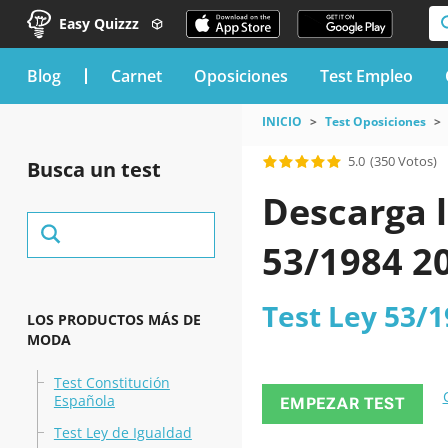
Easy Quizzz
blog
Carnet
Oposiciones
Test Empleo
INICIO
Test Oposiciones
5.0
(350 Votos)
Busca un test
Descarga l
53/1984 2
Test Ley 53/1
LOS PRODUCTOS MÁS DE
MODA
Test Constitución
Española
EMPEZAR TEST
Test Ley de Igualdad