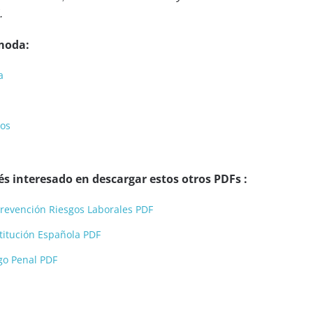
.
moda:
a
tos
s interesado en descargar estos otros PDFs :
 Prevención Riesgos Laborales PDF
stitución Española PDF
igo Penal PDF