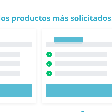
los productos más solicitados.
1
1
AHORA
PRUEBE AHORA