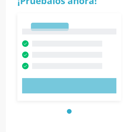
¡Pruébalos ahora!
1
1
PRUEBE AHORA