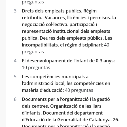
preguntas
Drets dels empleats públics. Règim
retributiu. Vacances, llicències i permisos. la
negociació col·lectiva. participació i
representació institucional dels empleats
publica. Deures dels empleats públics. Les
incompatibilitats. el règim disciplinari:
40
preguntas
El desenvolupament de l’infant de 0-3 anys:
10 preguntas
Les competències municipals a
l’administració local, les competències en
matèria d’educació:
40 preguntas
Documents per a l’organització i la gestió
dels centres. Organització de les llars
d’infants. Document del departament
d’Educació de la Generalitat de Catalunya. 26.
Documents per a l’organització i la gestió