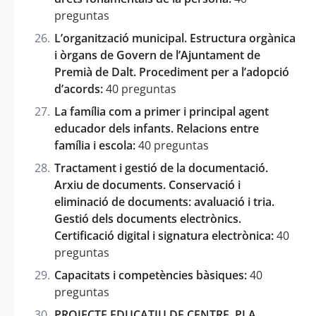
preguntas
L’organització municipal. Estructura orgànica
i òrgans de Govern de l’Ajuntament de
Premià de Dalt. Procediment per a l’adopció
d’acords:
40 preguntas
La família com a primer i principal agent
educador dels infants. Relacions entre
família i escola:
40 preguntas
Tractament i gestió de la documentació.
Arxiu de documents. Conservació i
eliminació de documents: avaluació i tria.
Gestió dels documents electrònics.
Certificació digital i signatura electrònica:
40
preguntas
Capacitats i competències bàsiques:
40
preguntas
PROJECTE EDUCATIU DE CENTRE. PLA