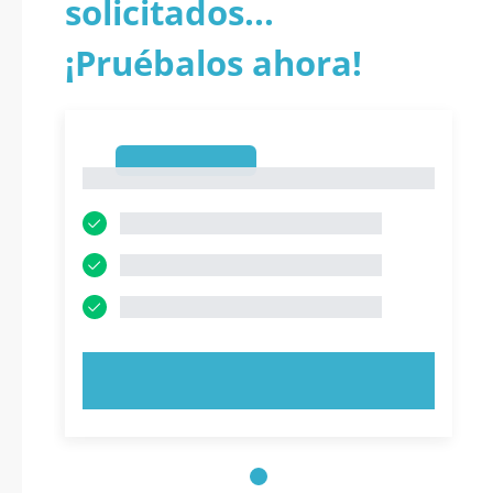
solicitados...
¡Pruébalos ahora!
1
1
PRUEBE AHORA