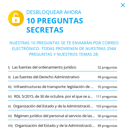
19:43
DESBLOQUEAR AHORA
10 PREGUNTAS
PDF
|
Guía para Cuerpo de Ingenieros de Caminos, Canales y Puertos del Estado
SECRETAS
Test Cuerpo de Ingenieros de Caminos,
Canales y Puertos del Estado
10/2944 Preguntas
28 temas
NUESTRAS 10 PREGUNTAS SE TE ENVIARÁN POR CORREO
ELECTRÓNICO. TODAS PROVIENEN DE NUESTRAS 2944
Tarjeta de estudio
Nuevo
PREGUNTAS Y NUESTROS TEMAS 28:
Práctica
Examen
Modo de aprendizaje
Las fuentes del ordenamiento jurídico
I)
52 preguntas
Prueba gratuita
/
10
Las fuentes del Derecho Administrativo
II)
99 preguntas
Infraestructuras de transporte: legislación de carreteras, movimiento de tierras, firmes, túneles en carreteras
La Corona
(1/97)
III)
55 preguntas
Otro (9)
RDL 5/2015, de 30 de octubre, por el que se aprueba el texto refundido de la Ley del Estatuto Básico del Empleado Público
IV)
111 preguntas
A
ENVIAR
A
Organización del Estado y de la Administración Pública - El Poder Judicial. El principio de unidad jurisdiccional. El Consejo General del Poder Judicial
V)
103 preguntas
Régimen jurídico del personal al servicio de las Administraciones Públicas
VI)
90 preguntas
Organización del Estado y de la Administración Pública - El poder legislativo. Las Cortes Generales. Composición y atribuciones del Congreso de los Diputados y del Senado
VII)
89 preguntas
Marcador
Reportar la pregunta incorrecta