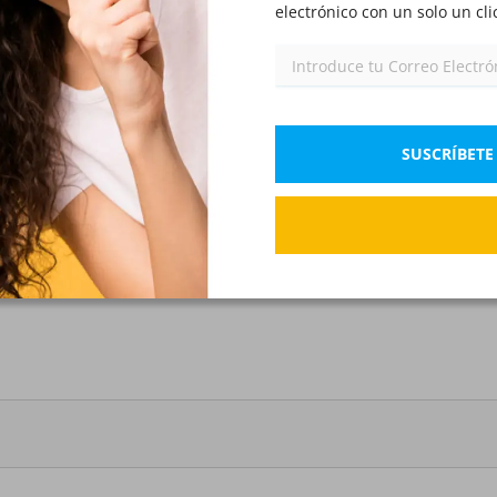
electrónico con un solo un cli
Área Instrumental - Armamento
IX)
Área Jurídica - Derecho laboral
XI)
Preguntas mixtas
XIII)
SUSCRÍBETE
Área jurídica - Derecho constitucional
XV)