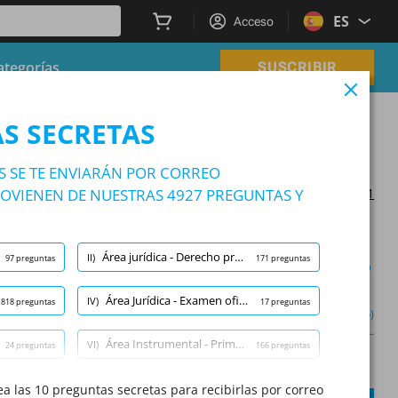
ES
Acceso
ategorías
SUSCRIBIR
S SECRETAS
S SE TE ENVIARÁN POR CORREO
OVIENEN DE NUESTRAS 4927 PREGUNTAS Y
Actualizado en 2025/12/21
Área jurídica - Derecho procesal penal
II)
97 preguntas
171 preguntas
Modo de aprendizaje
Área Jurídica - Examen oficial la unión europea
IV)
1818 preguntas
17 preguntas
urídica - Derecho procesal penal
(1/171)
Otro (5)
Área Instrumental - Primeros auxilios y defensa personal
VI)
24 preguntas
166 preguntas
A
Pregunta:
/
10
A
Área Instrumental - Medios de detención
a las 10 preguntas secretas para recibirlas por correo
VIII)
398 preguntas
20 preguntas