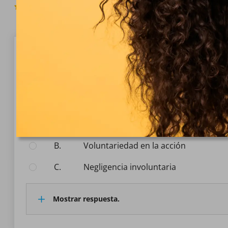
5.0
(687 Votos)
Pregunta 1/10
Área jurídica - Derecho penal
¿Qué es el dolo en derecho penal?
Seleccione la respuesta:
A.
Ausencia de intención
B.
Voluntariedad en la acción
C.
Negligencia involuntaria
Mostrar respuesta.