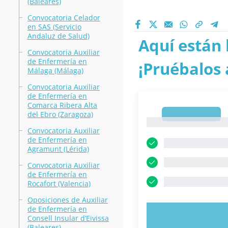
(Baleares)
Convocatoria Celador
en SAS (Servicio
Andaluz de Salud)
Aquí están 
Convocatoria Auxiliar
de Enfermería en
¡Pruébalos 
Málaga (Málaga)
Convocatoria Auxiliar
de Enfermería en
Comarca Ribera Alta
del Ebro (Zaragoza)
1
1
Convocatoria Auxiliar
de Enfermería en
Agramunt (Lérida)
Convocatoria Auxiliar
de Enfermería en
Rocafort (Valencia)
Oposiciones de Auxiliar
de Enfermería en
PRUEBE 
Consell Insular d’Eivissa
(Baleares)