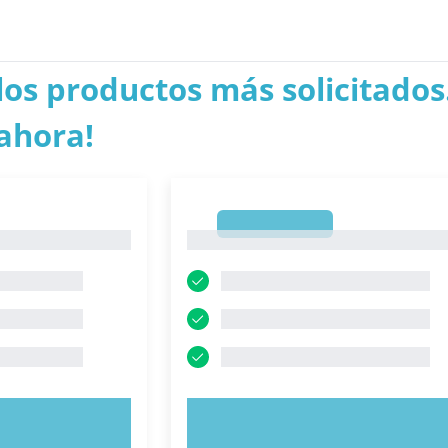
los productos más solicitados.
ahora!
1
1
AHORA
PRUEBE AHORA