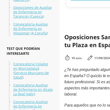
Oposiciones de Auxiliar
de Enfermería en
Tarancon (Cuenca)
Convocatoria Auxiliar
de Enfermería en
Vilasantar (A Coruña)
Oposiciones Sa
tu Plaza en Es
TEST QUE PODRÍAN
INTERESARTE
10 min.
11/09/202
Convocatoria Celador
en MurciaSalud
¿Te has preguntado alguna
(Servicio Murciano de
en España? O quizás te es
Salud)
futuro profesional. Si es a
Convocatoria Auxiliar
aspectos más importantes
de Enfermería en Alcala
La Real (Jaén)
laboral.
Convocatoria Auxiliar
Para aquellos que no lo s
de Enfermería en