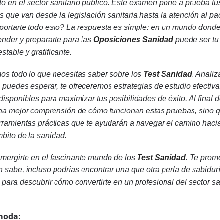
to en el sector sanitario público. Este examen pone a prueba tu
que van desde la legislación sanitaria hasta la atención al pa
portarte todo esto? La respuesta es simple: en un mundo donde
ender y prepararte para las
Oposiciones Sanidad
puede ser tu 
stable y gratificante.
os todo lo que necesitas saber sobre los
Test Sanidad
. Anali
 puedes esperar, te ofreceremos estrategias de estudio efectiva
disponibles para maximizar tus posibilidades de éxito. Al final d
 una mejor comprensión de cómo funcionan estas pruebas, sino 
ramientas prácticas que te ayudarán a navegar el camino hacia
bito de la sanidad.
umergirte en el fascinante mundo de los
Test Sanidad
. Te prom
 sabe, incluso podrías encontrar una que otra perla de sabidurí
o para descubrir cómo convertirte en un profesional del sector s
moda: