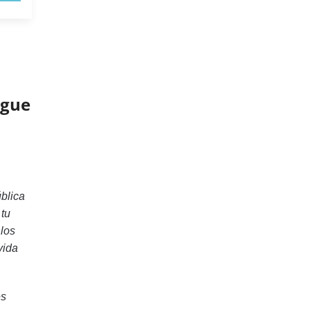
igue
blica
 tu
 los
vida
es