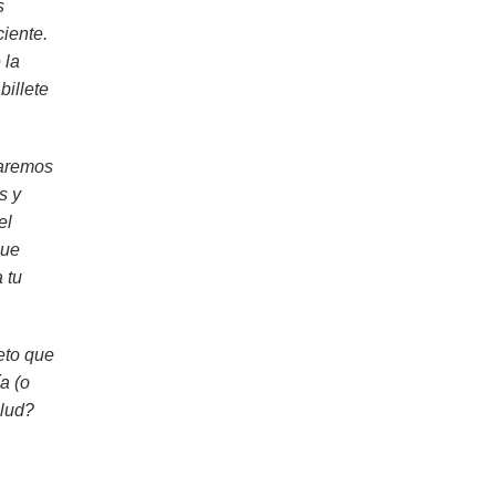
s
ciente.
 la
billete
zaremos
s y
el
que
 tu
eto que
a (o
alud?