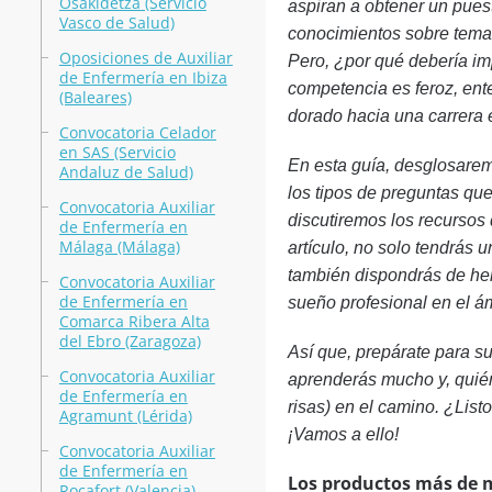
Osakidetza (Servicio
aspiran a obtener un pues
Vasco de Salud)
conocimientos sobre temas 
Oposiciones de Auxiliar
Pero, ¿por qué debería im
de Enfermería en Ibiza
competencia es feroz, ent
(Baleares)
dorado hacia una carrera e
Convocatoria Celador
en SAS (Servicio
En esta guía, desglosarem
Andaluz de Salud)
los tipos de preguntas que
Convocatoria Auxiliar
discutiremos los recursos 
de Enfermería en
Málaga (Málaga)
artículo, no solo tendrás
también dispondrás de her
Convocatoria Auxiliar
de Enfermería en
sueño profesional en el ám
Comarca Ribera Alta
del Ebro (Zaragoza)
Así que, prepárate para s
Convocatoria Auxiliar
aprenderás mucho y, quién
de Enfermería en
risas) en el camino. ¿List
Agramunt (Lérida)
¡Vamos a ello!
Convocatoria Auxiliar
de Enfermería en
Los productos más de 
Rocafort (Valencia)