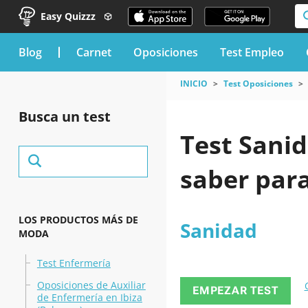
Easy Quizzz
blog
Carnet
Oposiciones
Test Empleo
INICIO
Test Oposiciones
Busca un test
Test Sanid
saber par
LOS PRODUCTOS MÁS DE
Sanidad
MODA
Test Enfermería
Oposiciones de Auxiliar
EMPEZAR TEST
de Enfermería en Ibiza