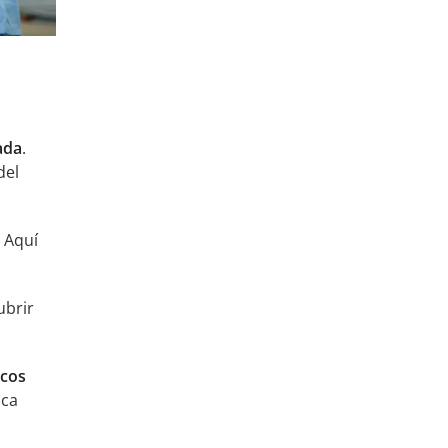
ada
.
del
. Aquí
ubrir
icos
sca