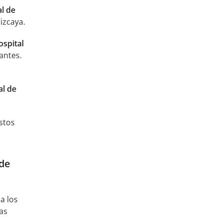
al de
izcaya.
ospital
antes.
al de
stos
 de
a los
as