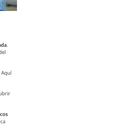
ada
.
del
. Aquí
ubrir
icos
sca