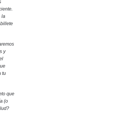
s
ciente.
 la
billete
zaremos
s y
el
que
 tu
eto que
a (o
alud?