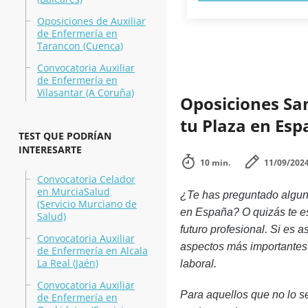
Oposiciones de Auxiliar
de Enfermería en
Tarancon (Cuenca)
Convocatoria Auxiliar
de Enfermería en
Vilasantar (A Coruña)
Oposiciones Sa
tu Plaza en Es
TEST QUE PODRÍAN
INTERESARTE
10 min.
11/09/202
Convocatoria Celador
en MurciaSalud
¿Te has preguntado alguna
(Servicio Murciano de
en España? O quizás te es
Salud)
futuro profesional. Si es a
Convocatoria Auxiliar
aspectos más importantes
de Enfermería en Alcala
La Real (Jaén)
laboral.
Convocatoria Auxiliar
Para aquellos que no lo s
de Enfermería en