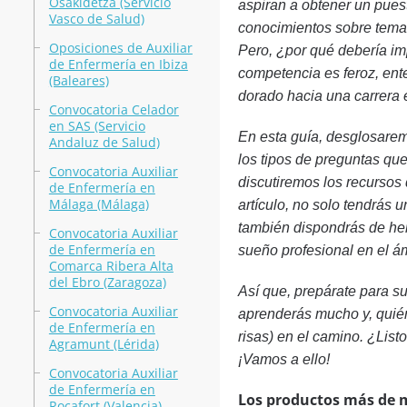
Osakidetza (Servicio
aspiran a obtener un pues
Vasco de Salud)
conocimientos sobre temas 
Oposiciones de Auxiliar
Pero, ¿por qué debería im
de Enfermería en Ibiza
competencia es feroz, ent
(Baleares)
dorado hacia una carrera e
Convocatoria Celador
en SAS (Servicio
En esta guía, desglosarem
Andaluz de Salud)
los tipos de preguntas que
Convocatoria Auxiliar
discutiremos los recursos 
de Enfermería en
Málaga (Málaga)
artículo, no solo tendrás
también dispondrás de her
Convocatoria Auxiliar
de Enfermería en
sueño profesional en el ám
Comarca Ribera Alta
del Ebro (Zaragoza)
Así que, prepárate para s
Convocatoria Auxiliar
aprenderás mucho y, quién
de Enfermería en
risas) en el camino. ¿List
Agramunt (Lérida)
¡Vamos a ello!
Convocatoria Auxiliar
de Enfermería en
Los productos más de 
Rocafort (Valencia)