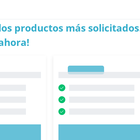
los productos más solicitados.
ahora!
1
1
AHORA
PRUEBE AHORA