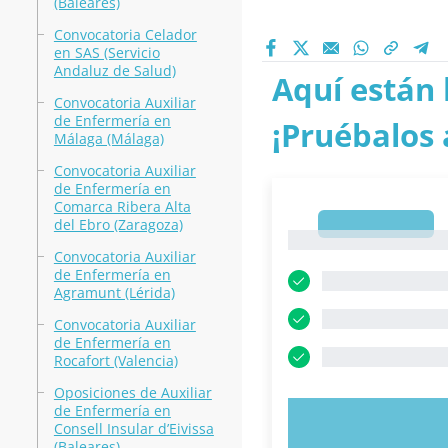
(Baleares)
Convocatoria Celador
en SAS (Servicio
Andaluz de Salud)
Aquí están 
Convocatoria Auxiliar
de Enfermería en
¡Pruébalos 
Málaga (Málaga)
Convocatoria Auxiliar
de Enfermería en
Comarca Ribera Alta
del Ebro (Zaragoza)
1
1
Convocatoria Auxiliar
de Enfermería en
Agramunt (Lérida)
Convocatoria Auxiliar
de Enfermería en
Rocafort (Valencia)
Oposiciones de Auxiliar
de Enfermería en
PRUEBE 
Consell Insular d’Eivissa
(Baleares)