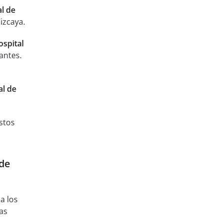
al de
izcaya.
ospital
antes.
al de
stos
 de
a los
as