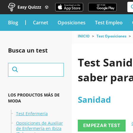
Easy Quizzz
blog
Carnet
Oposiciones
Test Empleo
INICIO
Test Oposiciones
Busca un test
Test Sanid
saber par
LOS PRODUCTOS MÁS DE
Sanidad
MODA
Test Enfermería
Oposiciones de Auxiliar
EMPEZAR TEST
de Enfermería en Ibiza