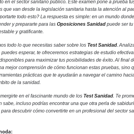
to en el sector sanitario público. Este examen pone a prueba tu
que van desde la legislación sanitaria hasta la atención al pa
portarte todo esto? La respuesta es simple: en un mundo donde
ender y prepararte para las
Oposiciones Sanidad
puede ser tu 
stable y gratificante.
os todo lo que necesitas saber sobre los
Test Sanidad
. Anali
 puedes esperar, te ofreceremos estrategias de estudio efectiva
disponibles para maximizar tus posibilidades de éxito. Al final d
 una mejor comprensión de cómo funcionan estas pruebas, sino 
ramientas prácticas que te ayudarán a navegar el camino hacia
bito de la sanidad.
umergirte en el fascinante mundo de los
Test Sanidad
. Te prom
 sabe, incluso podrías encontrar una que otra perla de sabidurí
o para descubrir cómo convertirte en un profesional del sector s
moda: