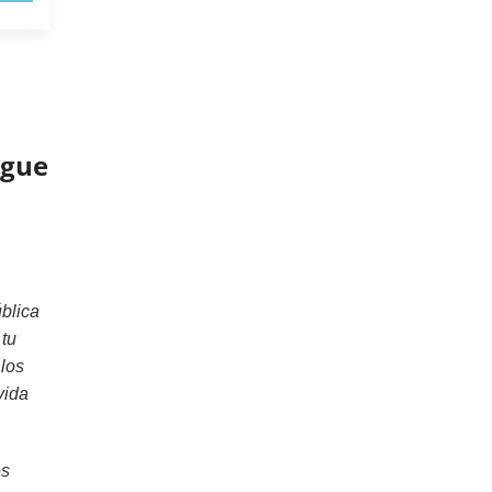
igue
blica
 tu
 los
vida
es