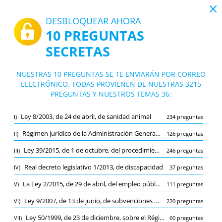
19:43
DESBLOQUEAR AHORA
10 PREGUNTAS
PDF
|
Guía para Convocatoria Veterinario/a en Xunta de Galicia
SECRETAS
Test Convocatoria Veterinario/a en Xunt
a de Galicia
10/3215 Preguntas
36 temas
NUESTRAS 10 PREGUNTAS SE TE ENVIARÁN POR CORREO
ELECTRÓNICO. TODAS PROVIENEN DE NUESTRAS 3215
Tarjeta de estudio
Nuevo
PREGUNTAS Y NUESTROS TEMAS 36:
Práctica
Examen
Modo de aprendizaje
Ley 8/2003, de 24 de abril, de sanidad animal
I)
234 preguntas
Prueba gratuita
/
10
Régimen jurídico de la Administración General de Galicia - Título Preliminar y Títulos I y II de la Ley 16/2010, de 17 de diciembre
II)
126 preguntas
Ley 39/2015, de 1 de octubre, del procedimiento administrativo común
La Ley de salud de Galicia: el Sistema público de salud de Galicia. El Servicio
(1/127)
III)
246 preguntas
Otro (9)
Real decreto legislativo 1/2013, de discapacidad
IV)
37 preguntas
A
ENVIAR
A
La Ley 2/2015, de 29 de abril, del empleo público de Galicia
V)
111 preguntas
Ley 9/2007, de 13 de junio, de subvenciones de Galicia
VI)
220 preguntas
Ley 50/1999, de 23 de diciembre, sobre el Régimen Jurídico de la Tenencia de Animales Potencialmente Peligrosos
VII)
60 preguntas
Marcador
Reportar la pregunta incorrecta