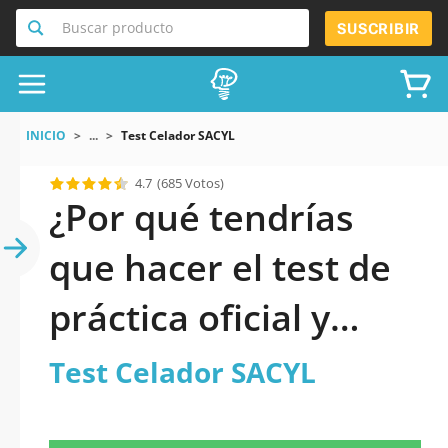
Buscar producto
SUSCRIBIR
INICIO
...
Test Celador SACYL
4.7
(685 Votos)
¿Por qué tendrías
que hacer el test de
práctica oficial y
actualizado de Test
Test Celador SACYL
Celador SACYL 2026?