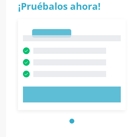
¡Pruébalos ahora!
1
1
PRUEBE AHORA