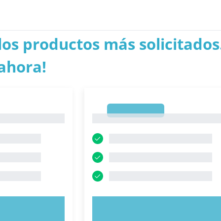
los productos más solicitados.
ahora!
1
1
AHORA
PRUEBE AHORA