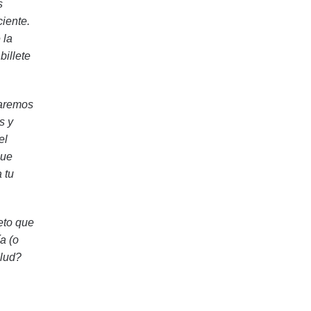
s
ciente.
 la
billete
zaremos
s y
el
que
 tu
eto que
a (o
alud?