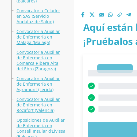
(Baleares)
Convocatoria Celador
en SAS (Servicio
Andaluz de Salud)
Aquí están 
Convocatoria Auxiliar
de Enfermería en
¡Pruébalos 
Málaga (Málaga)
Convocatoria Auxiliar
de Enfermería en
Comarca Ribera Alta
del Ebro (Zaragoza)
1
1
Convocatoria Auxiliar
de Enfermería en
Agramunt (Lérida)
Convocatoria Auxiliar
de Enfermería en
Rocafort (Valencia)
Oposiciones de Auxiliar
de Enfermería en
PRUEBE 
Consell Insular d’Eivissa
(Baleares)