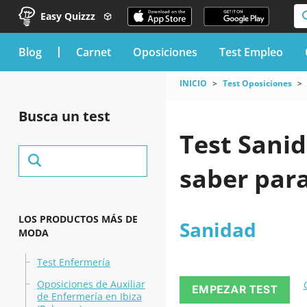
Easy Quizzz
blog
Carnet
Oposiciones
Test Empleo
INICIO
Test Oposiciones
Busca un test
Test Sanid
saber par
LOS PRODUCTOS MÁS DE
Sanidad
MODA
Test Enfermería
Oposiciones de Auxiliar
EMPEZAR TEST
de Enfermería en Ibiza