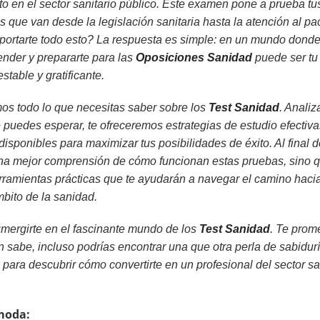
to en el sector sanitario público. Este examen pone a prueba tu
que van desde la legislación sanitaria hasta la atención al pa
portarte todo esto? La respuesta es simple: en un mundo donde
ender y prepararte para las
Oposiciones Sanidad
puede ser tu 
stable y gratificante.
os todo lo que necesitas saber sobre los
Test Sanidad
. Anali
 puedes esperar, te ofreceremos estrategias de estudio efectiva
disponibles para maximizar tus posibilidades de éxito. Al final d
 una mejor comprensión de cómo funcionan estas pruebas, sino 
ramientas prácticas que te ayudarán a navegar el camino hacia
bito de la sanidad.
umergirte en el fascinante mundo de los
Test Sanidad
. Te prom
 sabe, incluso podrías encontrar una que otra perla de sabidurí
o para descubrir cómo convertirte en un profesional del sector s
moda: