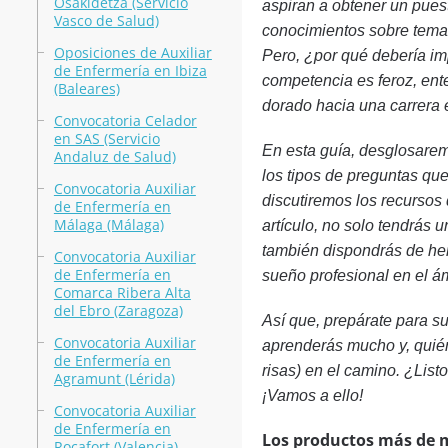
Osakidetza (Servicio
aspiran a obtener un pues
Vasco de Salud)
conocimientos sobre temas 
Oposiciones de Auxiliar
Pero, ¿por qué debería im
de Enfermería en Ibiza
competencia es feroz, ent
(Baleares)
dorado hacia una carrera e
Convocatoria Celador
en SAS (Servicio
En esta guía, desglosarem
Andaluz de Salud)
los tipos de preguntas que
Convocatoria Auxiliar
discutiremos los recursos 
de Enfermería en
Málaga (Málaga)
artículo, no solo tendrás
también dispondrás de her
Convocatoria Auxiliar
de Enfermería en
sueño profesional en el ám
Comarca Ribera Alta
del Ebro (Zaragoza)
Así que, prepárate para s
Convocatoria Auxiliar
aprenderás mucho y, quién
de Enfermería en
risas) en el camino. ¿List
Agramunt (Lérida)
¡Vamos a ello!
Convocatoria Auxiliar
de Enfermería en
Los productos más de 
Rocafort (Valencia)