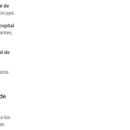
al de
izcaya.
ospital
antes.
al de
stos
 de
a los
as