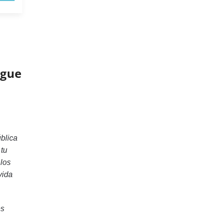
igue
blica
 tu
 los
vida
es