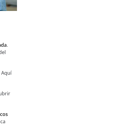
ada
.
del
. Aquí
ubrir
icos
sca