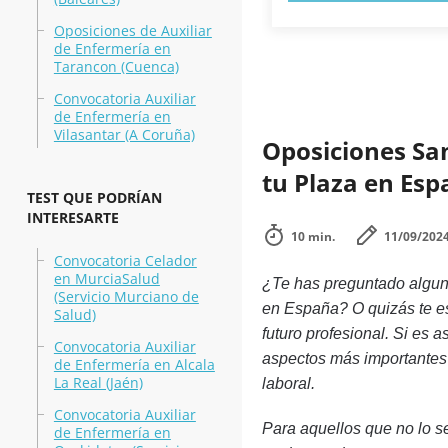
Oposiciones de Auxiliar
de Enfermería en
Tarancon (Cuenca)
Convocatoria Auxiliar
de Enfermería en
Vilasantar (A Coruña)
Oposiciones Sa
tu Plaza en Es
TEST QUE PODRÍAN
INTERESARTE
10 min.
11/09/202
Convocatoria Celador
en MurciaSalud
¿Te has preguntado alguna
(Servicio Murciano de
en España? O quizás te es
Salud)
futuro profesional. Si es a
Convocatoria Auxiliar
aspectos más importantes
de Enfermería en Alcala
La Real (Jaén)
laboral.
Convocatoria Auxiliar
Para aquellos que no lo s
de Enfermería en