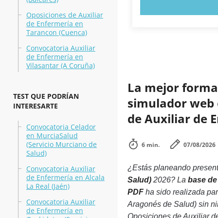
PRUEBE 
Oposiciones de Auxiliar
de Enfermería en
Tarancon (Cuenca)
Convocatoria Auxiliar
de Enfermería en
Vilasantar (A Coruña)
La mejor forma 
TEST QUE PODRÍAN
simulador web e
INTERESARTE
de Auxiliar de 
Convocatoria Celador
en MurciaSalud
(Servicio Murciano de
6 min.
07/08/2026
Salud)
¿Estás planeando presenta
Convocatoria Auxiliar
de Enfermería en Alcala
Salud)
2026? La
base de
La Real (Jaén)
PDF
ha sido realizada pa
Convocatoria Auxiliar
Aragonés de Salud) sin n
de Enfermería en
Oposiciones de Auxiliar d