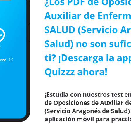
¿Los PDF de Oposi
Auxiliar de Enferm
SALUD (Servicio A
Salud) no son sufi
ti? ¡Descarga la ap
Quizzz ahora!
¡Estudia con nuestros test en
de Oposiciones de Auxiliar 
(Servicio Aragonés de Salud)
aplicación móvil para practi