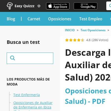
Easy Quizzz
blog
Carnet
Oposiciones
Test Empleo
INICIO
Test Oposiciones
4.8
(286 Votos)
Busca un test
Descarga l
Auxiliar d
Salud) 20
LOS PRODUCTOS MÁS DE
MODA
Oposiciones 
Test Enfermería
Salud) - PDF
Oposiciones de Auxiliar
de Enfermería en Ibiza