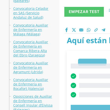
(Baleares)
Convocatoria Celador
EMPEZAR TEST
en SAS (Servicio
Andaluz de Salud)
Convocatoria Auxiliar
de Enfermería en
Málaga (Málaga)
Aquí están 
Convocatoria Auxiliar
de Enfermería en
Comarca Ribera Alta
del Ebro (Zaragoza)
1
Convocatoria Auxiliar
1
de Enfermería en
Agramunt (Lérida)
Convocatoria Auxiliar
de Enfermería en
Rocafort (Valencia)
Oposiciones de Auxiliar
de Enfermería en
Consell Insular d’Eivissa
(Baleares)