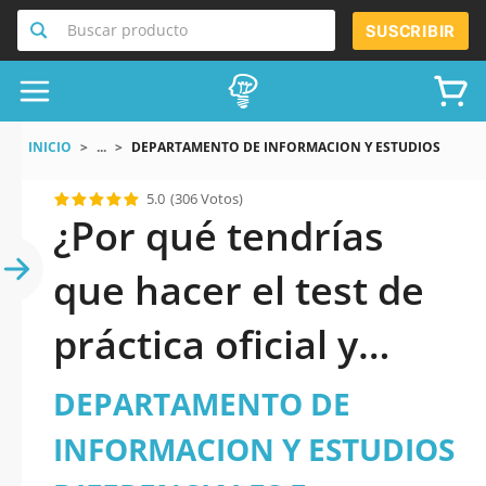
Buscar producto
SUSCRIBIR
INICIO
...
DEPARTAMENTO DE INFORMACION Y ESTUDIOS DIFEREN
5.0
(306 Votos)
¿Por qué tendrías
que hacer el test de
práctica oficial y
actualizado de
DEPARTAMENTO DE
DEPARTAMENTO DE
INFORMACION Y ESTUDIOS