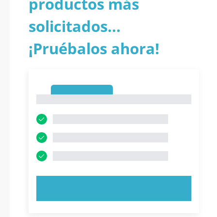
productos más
solicitados...
¡Pruébalos ahora!
1
1
PRUEBE AHORA