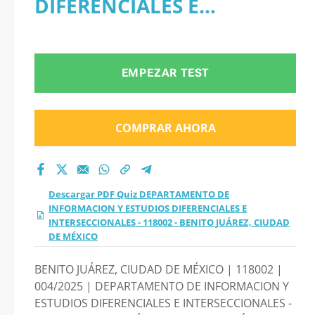
DIFERENCIALES E
INFORMACION Y
INTERSECCIONALES -
ESTUDIOS
118002 - BENITO JUÁREZ,
EMPEZAR TEST
DIFERENCIALES E
CIUDAD DE MÉXICO
INTERSECCIONALES -
COMPRAR AHORA
118002 - BENITO
JUÁREZ, CIUDAD DE
Descargar PDF Quiz DEPARTAMENTO DE
INFORMACION Y ESTUDIOS DIFERENCIALES E
MÉXICO 2026?
INTERSECCIONALES - 118002 - BENITO JUÁREZ, CIUDAD
DE MÉXICO
BENITO JUÁREZ, CIUDAD DE MÉXICO | 118002 |
004/2025 | DEPARTAMENTO DE INFORMACION Y
ESTUDIOS DIFERENCIALES E INTERSECCIONALES -