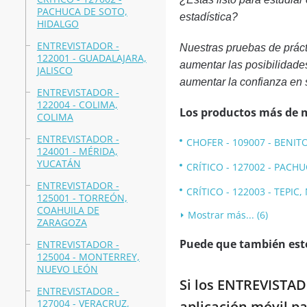
PACHUCA DE SOTO,
estadística?
HIDALGO
ENTREVISTADOR -
Nuestras pruebas de prá
122001 - GUADALAJARA,
aumentar las posibilida
JALISCO
aumentar la confianza en 
ENTREVISTADOR -
122004 - COLIMA,
Los productos más de 
COLIMA
ENTREVISTADOR -
CHOFER - 109007 - BENIT
124001 - MÉRIDA,
YUCATÁN
CRÍTICO - 127002 - PACH
ENTREVISTADOR -
CRÍTICO - 122003 - TEPIC,
125001 - TORREÓN,
COAHUILA DE
Mostrar más... (6)
ZARAGOZA
Puede que también esté
ENTREVISTADOR -
125004 - MONTERREY,
NUEVO LEÓN
Si los ENTREVISTAD
ENTREVISTADOR -
127004 - VERACRUZ,
aplicación móvil p