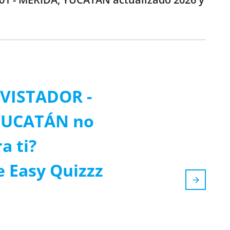
EVISTADOR -
 YUCATÁN no
a ti?
e Easy Quizzz