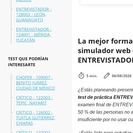
ENTREVISTADOR -
128003 - LEÓN,
GUANAJUATO
ENTREVISTADOR -
124001 - MÉRIDA,
La mejor forma 
YUCATÁN
simulador web en
ENTREVISTADOR
TEST QUE PODRÍAN
INTERESARTE
5 min.
06/08/2026
CHOFER - 109007 -
BENITO JUÁREZ,
CIUDAD DE MÉXICO
¿Estás planeando presenta
CRÍTICO - 122003 -
test de práctica ENTR
TEPIC, NAYARIT
examen final de ENTREVI
CRÍTICO - 126002 -
50 % de las personas no
TUXTLA GUTIÉRREZ,
insuficiente por no usar c
CHIAPAS
CRÍTICO - 127002 -
¿Estás listo para estudiar