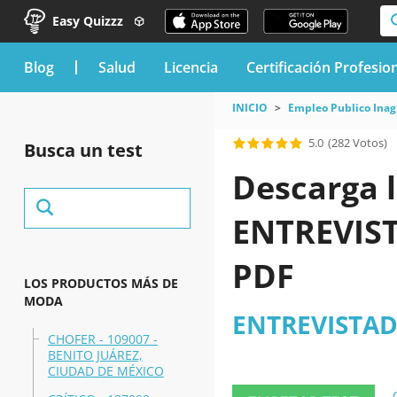
Easy Quizzz
blog
Salud
Licencia
Certificación Profesio
INICIO
Empleo Publico Inag
5.0
(282 Votos)
Busca un test
Descarga l
ENTREVIST
PDF
LOS PRODUCTOS MÁS DE
MODA
ENTREVISTADO
CHOFER - 109007 -
BENITO JUÁREZ,
CIUDAD DE MÉXICO