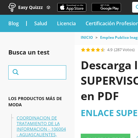
Easy Quizzz
blog
Salud
Licencia
Certificación Profesio
INICIO
Empleo Publico Inag
4.9
(287 Votos)
Busca un test
Descarga l
SUPERVISO
en PDF
LOS PRODUCTOS MÁS DE
MODA
ENLACE SUPER
COORDINACION DE
TRATAMIENTO DE LA
INFORMACION - 106004
- AGUASCALIENTES,