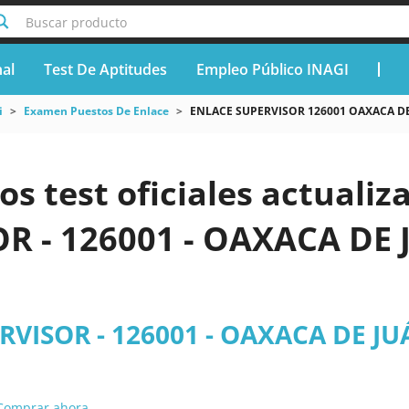
Buscar producto
nal
Test De Aptitudes
Empleo Público INAGI
i
Examen Puestos De Enlace
ENLACE SUPERVISOR 126001 OAXACA D
os test oficiales actuali
R - 126001 - OAXACA DE
VISOR - 126001 - OAXACA DE JU
Comprar ahora