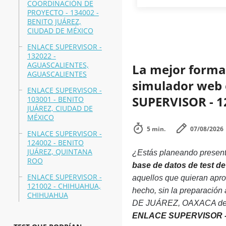
COORDINACIÓN DE
PROYECTO - 134002 -
BENITO JUÁREZ,
CIUDAD DE MÉXICO
ENLACE SUPERVISOR -
132022 -
AGUASCALIENTES,
La mejor forma 
AGUASCALIENTES
simulador web e
ENLACE SUPERVISOR -
SUPERVISOR - 1
103001 - BENITO
JUÁREZ, CIUDAD DE
MÉXICO
5 min.
07/08/2026
ENLACE SUPERVISOR -
124002 - BENITO
JUÁREZ, QUINTANA
¿Estás planeando presenta
ROO
base de datos de test
ENLACE SUPERVISOR -
aquellos que quieran a
121002 - CHIHUAHUA,
hecho, sin la preparaci
CHIHUAHUA
DE JUÁREZ, OAXACA debido
ENLACE SUPERVISOR -