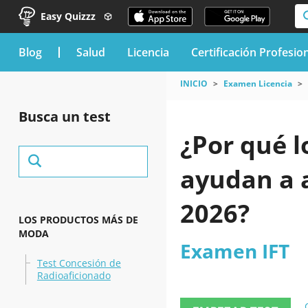
Easy Quizzz
blog
Salud
Licencia
Certificación Profesio
INICIO
Examen Licencia
Busca un test
¿Por qué l
ayudan a 
2026?
LOS PRODUCTOS MÁS DE
MODA
Examen IFT
Test Concesión de
Radioaficionado