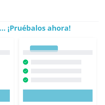
.. ¡Pruébalos ahora!
1
1
PRUEBE AHORA