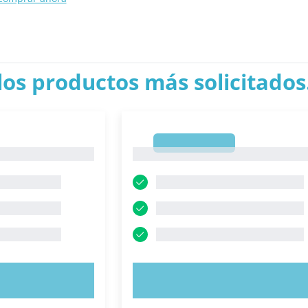
los productos más solicitados.
1
1
AHORA
PRUEBE AHORA