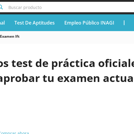
Buscar producto
nal
Test De Aptitudes
Empleo Público INAGI
Examen Ift
os test de práctica oficia
aprobar tu examen actua
Comprar ahora