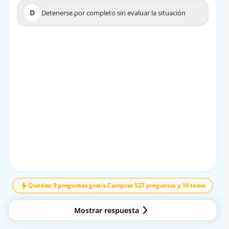
D
Detenerse por completo sin evaluar la situación
D
Detenerse por completo sin evaluar la situación
EXPLICACIÓN
Reducir la velocidad y estar alerta permite reaccionar de
manera segura ante imprevistos en el cruce.
Quedan 9 preguntas gratis
-
Comprar 527 preguntas y 16 tema
Mostrar respuesta