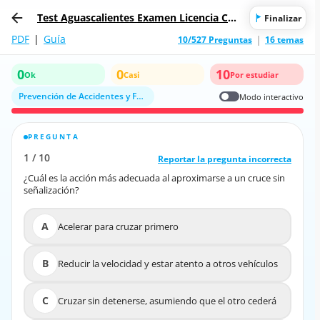
Test Aguascalientes Examen Licencia Con
Finalizar
ducir Tipo B
PDF
|
Guía
10/527 Preguntas
16 temas
0
0
10
Ok
Casi
Por estudiar
Prevención de Accidentes y Factores de Riesgo
Modo interactivo
PREGUNTA
RESPUESTA CORRECTA
1
/
10
10
/
1
Reportar la pregunta incorrecta
Reportar la pregunta incorrecta
¿Cuál es la acción más adecuada al aproximarse a un cruce sin
¿Cuál es la acción más adecuada al aproximarse a un cruce sin
señalización?
señalización?
A
Acelerar para cruzar primero
A
Acelerar para cruzar primero
Reducir la velocidad y estar atento a otros
B
Reducir la velocidad y estar atento a otros vehículos
B
vehículos
C
Cruzar sin detenerse, asumiendo que el otro cederá
C
Cruzar sin detenerse, asumiendo que el otro cederá